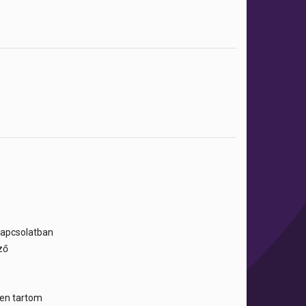
 kapcsolatban
ző
tben tartom