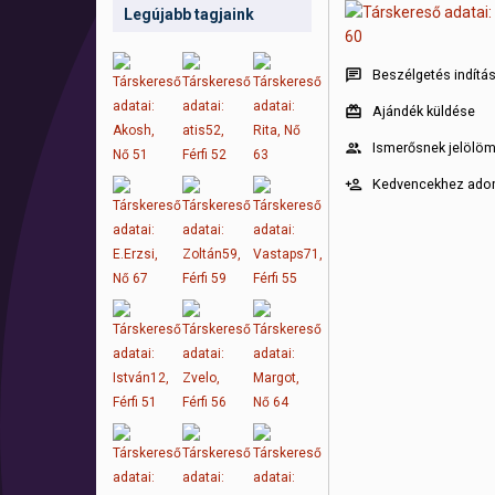
Legújabb tagjaink
Beszélgetés indítá
Ajándék küldése
Ismerősnek jelölö
Kedvencekhez ad