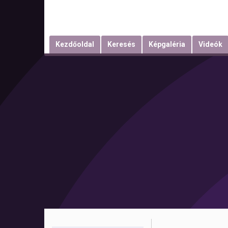
Kezdőoldal
Keresés
Képgaléria
Videók