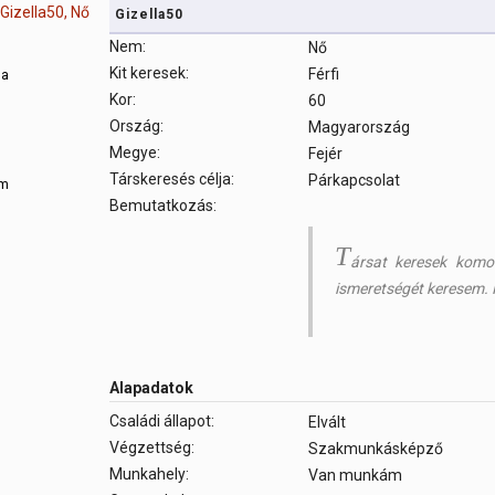
Gizella50
Nem:
Nő
Kit keresek:
Férfi
sa
Kor:
60
Ország:
Magyarország
m
Megye:
Fejér
Társkeresés célja:
Párkapcsolat
om
Bemutatkozás:
T
ársat keresek komol
ismeretségét keresem. 
Alapadatok
Családi állapot:
Elvált
Végzettség:
Szakmunkásképző
Munkahely:
Van munkám