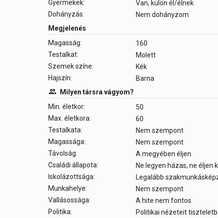
Gyermekek:
Van, külön él/élnek
Dohányzás:
Nem dohányzom
Megjelenés
Magasság:
160
Testalkat:
Molett
Szemek színe:
Kék
Hajszín:
Barna
Milyen társra vágyom?
Min. életkor:
50
Max. életkora:
60
Testalkata:
Nem szempont
Magassága:
Nem szempont
Távolság:
A megyében éljen
Családi állapota:
Ne legyen házas, ne éljen
Iskolázottsága:
Legalább szakmunkáskép
Munkahelye:
Nem szempont
Vallásossága:
A hite nem fontos
Politika:
Politikai nézeteit tisztele