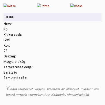
IILIKE
Nem:
Nő
Kit keresek:
Férfi
Kor:
72
Ország:
Magyarország
Társkeresés célja:
Barátság
Bemutatkozás:
V
idám természet vagyok szeretem az állatokat mindent ami
hozzá tartozik e természethez. Kirándulni táncolni sétálni.