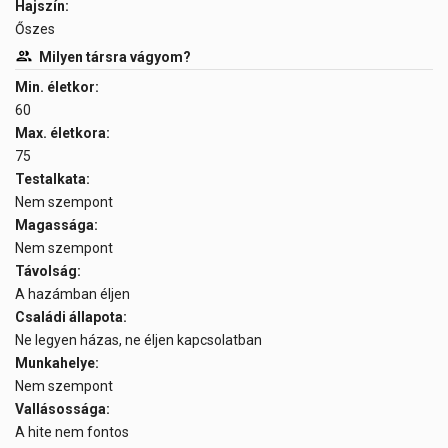
Hajszín:
Őszes
Milyen társra vágyom?
Min. életkor:
60
Max. életkora:
75
Testalkata:
Nem szempont
Magassága:
Nem szempont
Távolság:
A hazámban éljen
Családi állapota:
Ne legyen házas, ne éljen kapcsolatban
Munkahelye:
Nem szempont
Vallásossága:
A hite nem fontos