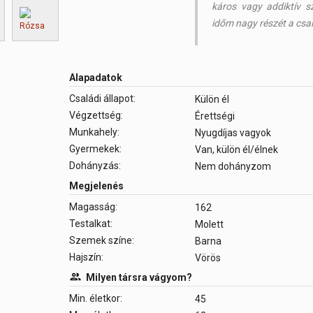
káros vagy addiktív s
időm nagy részét a cs
Alapadatok
Családi állapot:
Külön él
Végzettség:
Érettségi
Munkahely:
Nyugdíjas vagyok
Gyermekek:
Van, külön él/élnek
Dohányzás:
Nem dohányzom
Megjelenés
Magasság:
162
Testalkat:
Molett
Szemek színe:
Barna
Hajszín:
Vörös
Milyen társra vágyom?
Min. életkor:
45