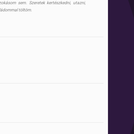
zokásom sem. Szeretek kertészkedni, utazni,
aládommal töltöm.