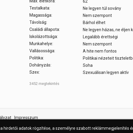
Max. életkora:
62
Testalkata:
Ne legyen túl sovány
Magassága:
Nem szempont
Távolság:
Bárhol élhet
Családi állapota:
Ne legyen házas, ne éljen
Iskolázottsága:
Legalább érettségi
Munkahelye:
Nem szempont
Vallásossága:
A hite nem fontos
Politika:
Politikai nézeteit tisztele
Dohányzás:
Soha
Szex:
Szexuálisan legyen aktív
3452 megtekintés
ályzat
Impresszum
 a hirdetői adatok rögzítése, a személyre szabott reklámmegjelenítés 