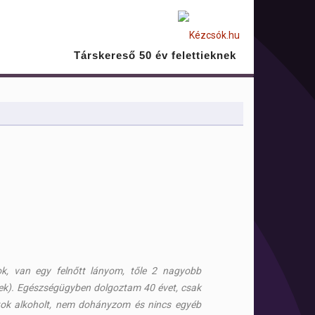
Társkereső 50 év felettieknek
ok, van egy felnőtt lányom, tőle 2 nagyobb
k). Egészségügyben dolgoztam 40 évet, csak
tok alkoholt, nem dohányzom és nincs egyéb