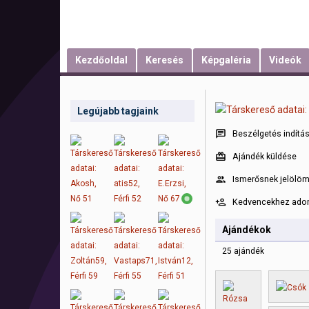
Kezdőoldal
Keresés
Képgaléria
Videók
Legújabb tagjaink
Beszélgetés indítá
Ajándék küldése
Ismerősnek jelölö
Kedvencekhez ad
Ajándékok
25 ajándék