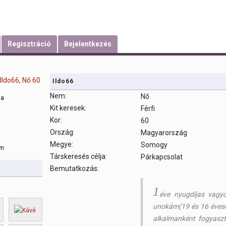
Regisztráció
Bejelentkezés
Ildo66
Nem:
Nő
sa
Kit keresek:
Férfi
Kor:
60
m
Ország:
Magyarország
Megye:
Somogy
om
Társkeresés célja:
Párkapcsolat
Bemutatkozás:
1
éve nyugdíjas vagy
unokám(19 és 16 évese
alkalmanként fogyasz