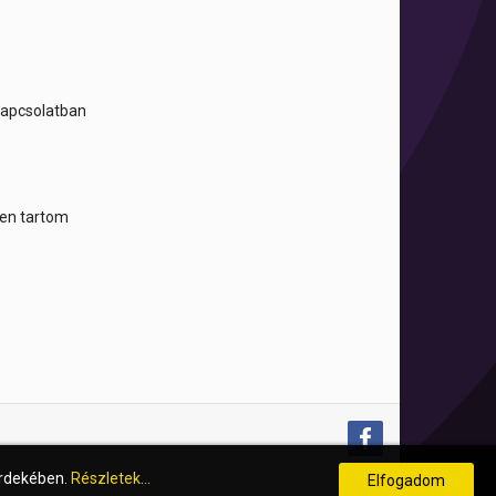
 kapcsolatban
tben tartom
érdekében.
Részletek...
Elfogadom