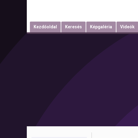
Kezdőoldal
Keresés
Képgaléria
Videók