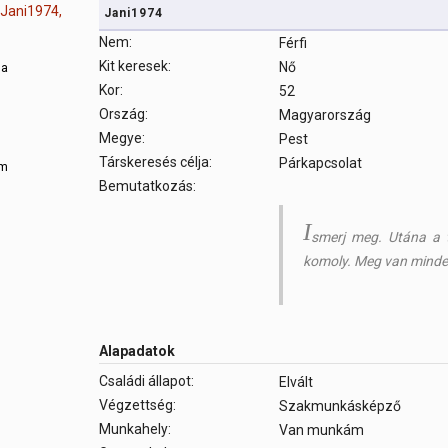
Jani1974
Nem:
Férfi
Kit keresek:
Nő
sa
Kor:
52
Ország:
Magyarország
m
Megye:
Pest
Társkeresés célja:
Párkapcsolat
om
Bemutatkozás:
I
smerj meg. Utána a t
komoly. Meg van minde
Alapadatok
Családi állapot:
Elvált
Végzettség:
Szakmunkásképző
Munkahely:
Van munkám