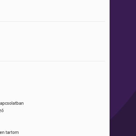
 kapcsolatban
ző
tben tartom