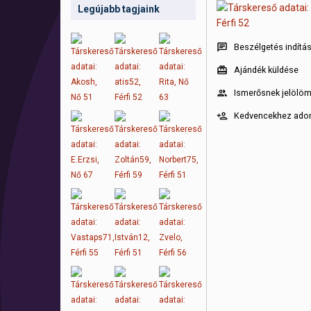
Legújabb tagjaink
Beszélgetés indítá
Ajándék küldése
Ismerősnek jelölö
Kedvencekhez ad