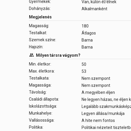
Gyermekek:
Van, külön él/élnek
Dohányzás:
Alkalmanként
Megjelenés
Magasság:
180
Testalkat:
Átlagos
Szemek színe:
Barna
Hajszín:
Barna
Milyen társra vágyom?
Min. életkor:
50
Max. életkora:
53
Testalkata:
Nem szempont
Magassága:
Nem szempont
Távolság:
A megyében éljen
Családi állapota:
Ne legyen házas, ne éljen
Iskolázottsága:
Legalább szakmunkáskép
Munkahelye:
Legyen állása/munkája
Vallásossága:
A hite nem fontos
Politika:
Politikai nézeteit tisztele