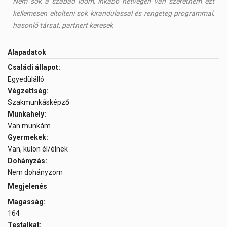
Nem sok a szabad időm, inkább hétvégén van szeretném ezt
kellemesen eltolteni sok kirandulassal és rengeteg programmal,
hasonló társat, partnert keresek
Alapadatok
Családi állapot:
Egyedülálló
Végzettség:
Szakmunkásképző
Munkahely:
Van munkám
Gyermekek:
Van, külön él/élnek
Dohányzás:
Nem dohányzom
Megjelenés
Magasság:
164
Testalkat: