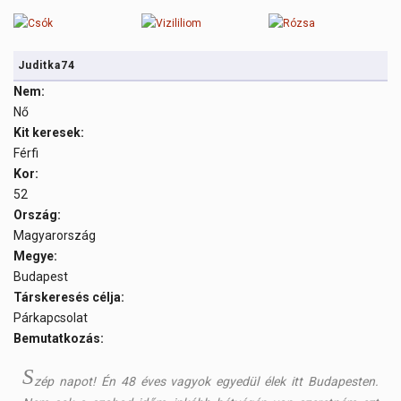
Juditka74
Nem:
Nő
Kit keresek:
Férfi
Kor:
52
Ország:
Magyarország
Megye:
Budapest
Társkeresés célja:
Párkapcsolat
Bemutatkozás:
S
zép napot! Én 48 éves vagyok egyedül élek itt Budapesten.