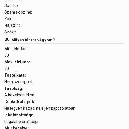
Sportos
Szemek színe:
Zöld
Hajszín:
Szőke
Milyen társra vágyom?
Min. életkor:
50
Max. életkora:
70
Testalkata:
Nem szempont
Távolság:
A közelben éljen
Családi állapota:
Ne legyen házas, ne éljen kapcsolatban
Iskolázottsága:
Legalább érettségi
Munkahelye: