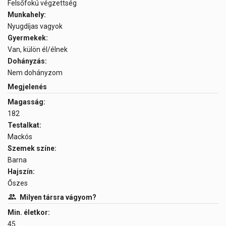
Felsőfokú végzettség
Munkahely:
Nyugdíjas vagyok
Gyermekek:
Van, külön él/élnek
Dohányzás:
Nem dohányzom
Megjelenés
Magasság:
182
Testalkat:
Mackós
Szemek színe:
Barna
Hajszín:
Őszes
Milyen társra vágyom?
Min. életkor:
45