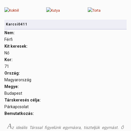
Karcsi0411
Nem:
Férfi
Kit keresek:
Nő
Kor:
71
Ország:
Magyarország
Megye:
Budapest
Társkeresés célja:
Párkapcsolat
Bemutatkozás:
A
z ideális Társsal figyelünk egymásra, tiszteljük egymást. Ő