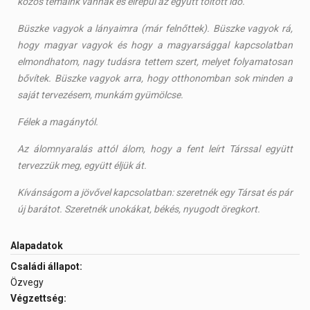
közös témáink vannak és elrepül az együtt töltött idő.
Büszke vagyok a lányaimra (már felnőttek). Büszke vagyok rá,
hogy magyar vagyok és hogy a magyarsággal kapcsolatban
elmondhatom, nagy tudásra tettem szert, melyet folyamatosan
bővítek. Büszke vagyok arra, hogy otthonomban sok minden a
saját tervezésem, munkám gyümölcse.
Félek a magánytól.
Az álomnyaralás attól álom, hogy a fent leírt Társsal együtt
tervezzük meg, együtt éljük át.
Kívánságom a jövővel kapcsolatban: szeretnék egy Társat és pár
új barátot. Szeretnék unokákat, békés, nyugodt öregkort.
Alapadatok
Családi állapot:
Özvegy
Végzettség: