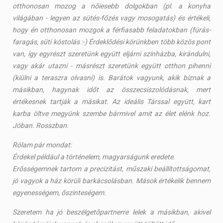
otthonosan mozog a nőiesebb dolgokban (pl. a konyha
világában - legyen az sütés-főzés vagy mosogatás) és értékeli,
hogy én otthonosan mozgok a férfiasabb feladatokban (fúrás-
faragás, süti kóstolás :-) Érdeklődési körünkben több közös pont
van, így egyrészt szeretünk együtt eljárni színházba, kirándulni,
vagy akár utazni - másrészt szeretünk együtt otthon pihenni
(kiülni a teraszra olvasni) is. Barátok vagyunk, akik bíznak a
másikban, hagynak időt az összecsiszolódásnak, mert
értékesnek tartják a másikat. Az ideális Társsal együtt, kart
karba öltve megyünk szembe bármivel amit az élet elénk hoz.
Jóban. Rosszban.
Rólam pár mondat:
Érdekel például a történelem, magyarságunk eredete.
Erősségemnek tartom a precizitást, műszaki beállítottságomat,
jó vagyok a ház körüli barkácsolásban. Mások értékelik bennem
egyenességem, őszinteségem.
Szeretem ha jó beszélgetőpartnerre lelek a másikban, akivel