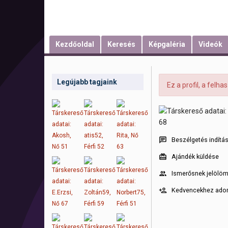
Kezdőoldal
Keresés
Képgaléria
Videók
Legújabb tagjaink
Ez a profil, a felh
Beszélgetés indítá
Ajándék küldése
Ismerősnek jelölö
Kedvencekhez ad