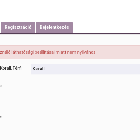
Regisztráció
Bejelentkezés
asználó láthatósági beállításai miatt nem nyilvános.
Korall
sa
m
om