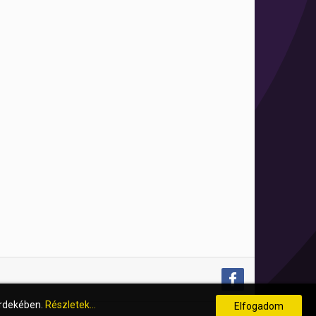
érdekében.
Részletek...
Elfogadom