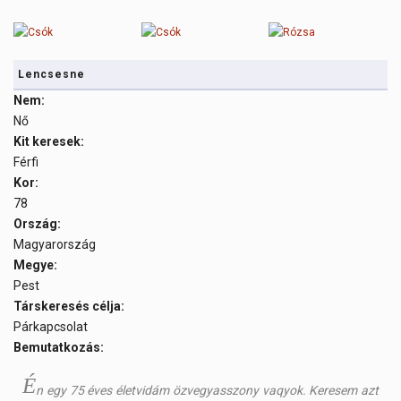
Lencsesne
Nem:
Nő
Kit keresek:
Férfi
Kor:
78
Ország:
Magyarország
Megye:
Pest
Társkeresés célja:
Párkapcsolat
Bemutatkozás:
É
n egy 75 éves életvidám özvegyasszony vaqyok. Keresem azt