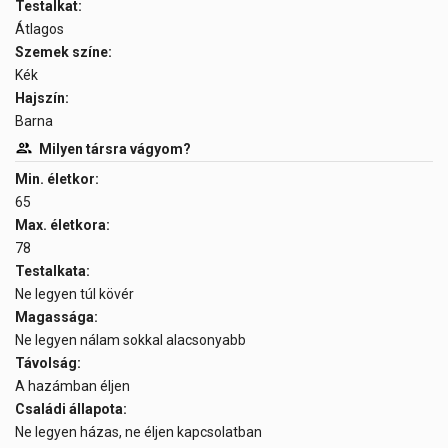
Testalkat:
Átlagos
Szemek színe:
Kék
Hajszín:
Barna
Milyen társra vágyom?
Min. életkor:
65
Max. életkora:
78
Testalkata:
Ne legyen túl kövér
Magassága:
Ne legyen nálam sokkal alacsonyabb
Távolság:
A hazámban éljen
Családi állapota:
Ne legyen házas, ne éljen kapcsolatban