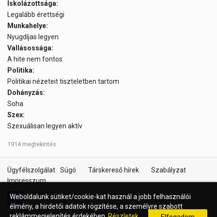
Iskolázottsága:
Legalább érettségi
Munkahelye:
Nyugdíjas legyen
Vallásossága:
A hite nem fontos
Politika:
Politikai nézeteit tiszteletben tartom
Dohányzás:
Soha
Szex:
Szexuálisan legyen aktív
1914 megtekintés
Ügyfélszolgálat
Súgó
Társkereső hírek
Szabályzat
Impresszum
Weboldalunk sütiket/cookie-kat használ a jobb felhasználói
élmény, a hirdetői adatok rögzítése, a személyre szabott
reklámmegjelenítés érdekében.
Részletek...