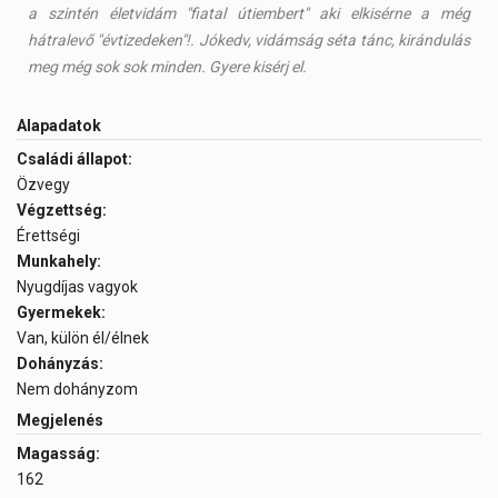
a szintén életvidám "fiatal útiembert" aki elkisérne a még
hátralevő "évtizedeken"!. Jókedv, vidámság séta tánc, kirándulás
meg még sok sok minden. Gyere kisérj el.
Alapadatok
Családi állapot:
Özvegy
Végzettség:
Érettségi
Munkahely:
Nyugdíjas vagyok
Gyermekek:
Van, külön él/élnek
Dohányzás:
Nem dohányzom
Megjelenés
Magasság:
162