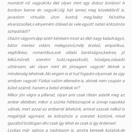
mondott nő vagyok!Az élet olyan mint egy doboz bonbon! A
bonbon benne én vagyok!Jöjj hát ismerj meg közelebbről is,
javaslom virtuális úton kostolj meg,fedez fel,hátha
elvarázsollak,s elnyernêm ízlésed és vele együtt netán kölcsönös
szinpátiád!?
Utazni vágyom,épp ezért kérésem most az élet nagy kaladvágyó,
bátor merész vidám, melegszivű,mély érzésű, empatikus,
segítőkész, romantikus,sok oldalú barátságos,kedves, jó
lelkű,művelt, szeretni tudó,ragaszkodó, hűséges,odaadó
utitársam, aki olyan mint én jómagam vagyok! Akinek a
mindenség lehetnek.Aki engem is el tud fogadni olyannak és úgy
amilyen vagyok! Fizikai valóm ellenedre is, akinek nem csupán a
külső számít, hanem a belső értékek is!?
Mikor jön végre a pillanat, olyan ami csak ritkán adatik meg az
ember életében, mikor a szürke hétköznapok is ünnep napokká
válnak, mert azzal az emberrel lehetünk, amivel szavak nélkül is
megértjük egymást, és kölcsönös a szeretet köztünk, mivel
igazából boldogan élni csak így lehet és csak is így érdemes!
Lyukas már sajnos a nadrágom is, anyira keresek kutatok,de