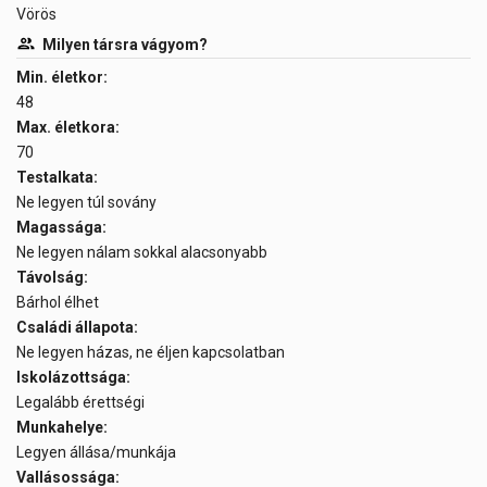
Vörös
Milyen társra vágyom?
Min. életkor:
48
Max. életkora:
70
Testalkata:
Ne legyen túl sovány
Magassága:
Ne legyen nálam sokkal alacsonyabb
Távolság:
Bárhol élhet
Családi állapota:
Ne legyen házas, ne éljen kapcsolatban
Iskolázottsága:
Legalább érettségi
Munkahelye:
Legyen állása/munkája
Vallásossága: