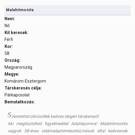
Malahitmonita
Nem:
Nő
Kit keresek:
Férfi
Kor:
58
Ország:
Magyarország
Megye:
Komárom-Esztergom
Társkeresés célja:
Párkapcsolat
Bemutatkozás:
S
zeretettel üdvözöllek kedves idegen társkereső!
Aki megtisztelted figyelmeddel Adatlapomra! Malahitmonita
vagyok 58-éves vidámalaptemészetű,mások által kedvesnek