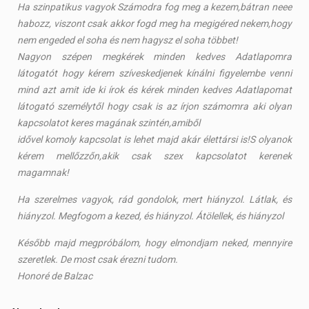
Ha szinpatikus vagyok Számodra fog meg a kezem,bátran neee
habozz, viszont csak akkor fogd meg ha megigéred nekem,hogy
nem engeded el soha és nem hagysz el soha többet!
Nagyon szépen megkérek minden kedves Adatlapomra
látogatót hogy kérem szíveskedjenek kínálni figyelembe venni
mind azt amit ide ki írok és kérek minden kedves Adatlapomat
látogató személytől hogy csak is az írjon számomra aki olyan
kapcsolatot keres magának szintén,amiből
idővel komoly kapcsolat is lehet majd akár élettársi is!S olyanok
kérem mellőzzőn,akik csak szex kapcsolatot kerenek
magamnak!
Ha szerelmes vagyok, rád gondolok, mert hiányzol. Látlak, és
hiányzol. Megfogom a kezed, és hiányzol. Átölellek, és hiányzol
Később majd megpróbálom, hogy elmondjam neked, mennyire
szeretlek. De most csak érezni tudom.
Honoré de Balzac