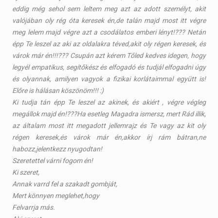
eddig még sehol sem leltem meg azt az adott személyt, akit
valójában oly rég óta keresek én,de talán majd most itt végre
meg lelem majd végre azt a csodálatos emberi lényt!??? Netán
épp Te leszel az aki az oldalakra téved,akit oly régen keresek, és
várok már én!!!??? Csupán azt kérem Tőled kedves idegen, hogy
legyél empatikus, segítőkész és elfogadó és tudjál elfogadni úgy
és olyannak, amilyen vagyok a fizikai korlátaimmal együtt is!
Előre is hálásan köszönöm!!! :)
Ki tudja tán épp Te leszel az akinek, és akiért , végre végleg
megállok majd én!???Ha esetleg Magadra ismersz, mert Rád illik,
az általam most itt megadott jellemrajz és Te vagy az kit oly
régen keresek,és várok már én,akkor írj rám bátran,ne
habozz,jelentkezz nyugodtan!
Szeretettel várni fogom én!
Ki szeret,
Annak varrd fel a szakadt gombját,
Mert könnyen meglehet,hogy
Felvarrja más.