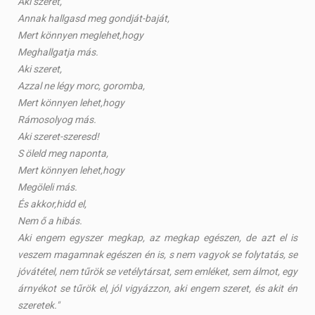
Aki szeret,
Annak hallgasd meg gondját-baját,
Mert könnyen meglehet,hogy
Meghallgatja más.
Aki szeret,
Azzal ne légy morc, goromba,
Mert könnyen lehet,hogy
Rámosolyog más.
Aki szeret-szeresd!
S öleld meg naponta,
Mert könnyen lehet,hogy
Megöleli más.
És akkor,hidd el,
Nem ő a hibás.
Aki engem egyszer megkap, az megkap egészen, de azt el is
veszem magamnak egészen én is, s nem vagyok se folytatás, se
jóvátétel, nem tűrök se vetélytársat, sem emléket, sem álmot, egy
árnyékot se tűrök el, jól vigyázzon, aki engem szeret, és akit én
szeretek."