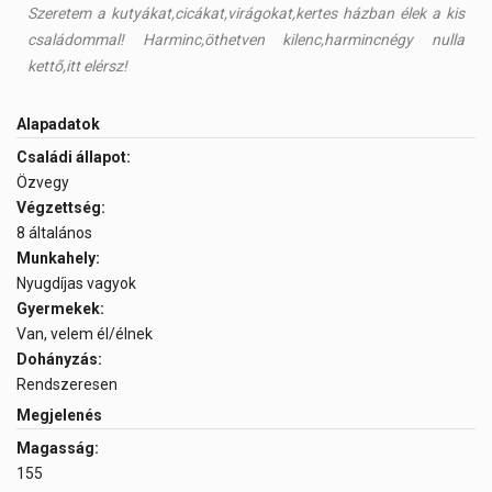
Szeretem a kutyákat,cicákat,virágokat,kertes házban élek a kis
családommal! Harminc,öthetven kilenc,harmincnégy nulla
kettő,itt elérsz!
Alapadatok
Családi állapot:
Özvegy
Végzettség:
8 általános
Munkahely:
Nyugdíjas vagyok
Gyermekek:
Van, velem él/élnek
Dohányzás:
Rendszeresen
Megjelenés
Magasság:
155