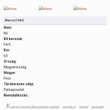
Marcsi1963
Nem:
Nő
Kit keresek:
Férfi
Kor:
63
Ország:
Magyarország
Megye:
Pest
Társkeresés célja:
Párkapcsolat
Bemutatkozás:
K
edves,őszinte,becsületes,család centrikus társat keresek!