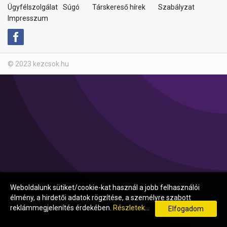
Ügyfélszolgálat
Súgó
Társkereső hírek
Szabályzat
Impresszum
© 2023 kezcsok.hu
Weboldalunk sütiket/cookie-kat használ a jobb felhasználói
élmény, a hirdetői adatok rögzítése, a személyre szabott
reklámmegjelenítés érdekében.
Részletek...
Elfogadom