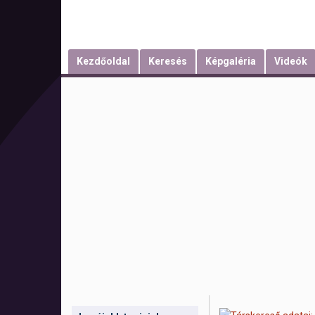
Kezdőoldal
Keresés
Képgaléria
Videók