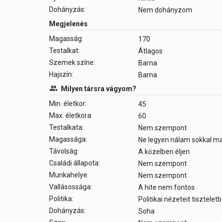
Dohányzás:
Nem dohányzom
Megjelenés
Magasság:
170
Testalkat:
Átlagos
Szemek színe:
Barna
Hajszín:
Barna
Milyen társra vágyom?
Min. életkor:
45
Max. életkora:
60
Testalkata:
Nem szempont
Magassága:
Ne legyen nálam sokkal 
Távolság:
A közelben éljen
Családi állapota:
Nem szempont
Munkahelye:
Nem szempont
Vallásossága:
A hite nem fontos
Politika:
Politikai nézeteit tisztele
Dohányzás:
Soha