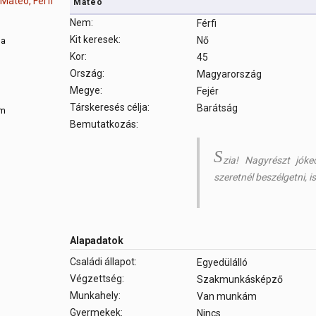
Mateo
Nem:
Férfi
Kit keresek:
Nő
sa
Kor:
45
Ország:
Magyarország
m
Megye:
Fejér
Társkeresés célja:
Barátság
om
Bemutatkozás:
S
zia! Nagyrészt jók
szeretnél beszélgetni, 
Alapadatok
Családi állapot:
Egyedülálló
Végzettség:
Szakmunkásképző
Munkahely:
Van munkám
Gyermekek:
Nincs