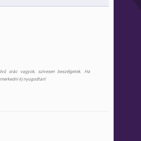
edvű srác vagyok, szívesen beszélgetek. Ha
ismerkedni írj nyugodtan!