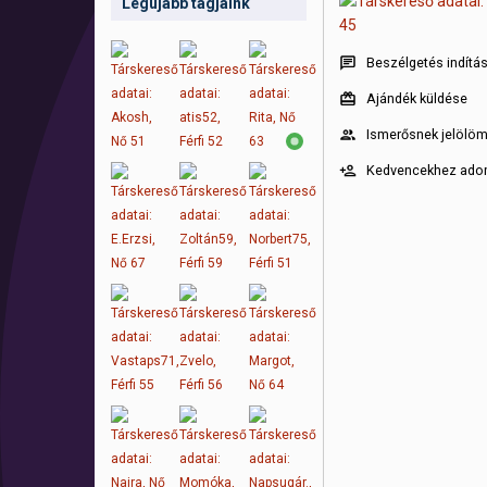
Legújabb tagjaink
Beszélgetés indítá
Ajándék küldése
Ismerősnek jelölö
Kedvencekhez ad