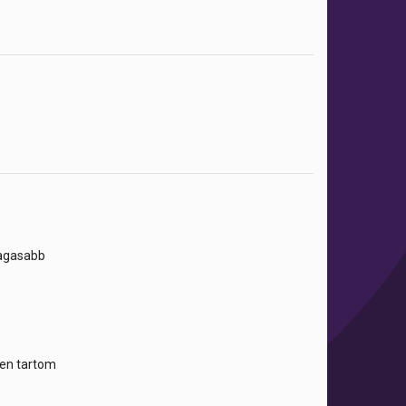
magasabb
tben tartom