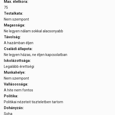
Max. életkora:
75
Testalkata:
Nem szempont
Magassága:
Ne legyen nálam sokkal alacsonyabb
Távolság:
A hazámban éljen
Családi állapota:
Ne legyen házas, ne éljen kapcsolatban
Iskolázottsága:
Legalább érettségi
Munkahelye:
Nem szempont
Vallásossága:
A hite nem fontos
Politika:
Politikai nézeteit tiszteletben tartom
Dohányzás:
Soha