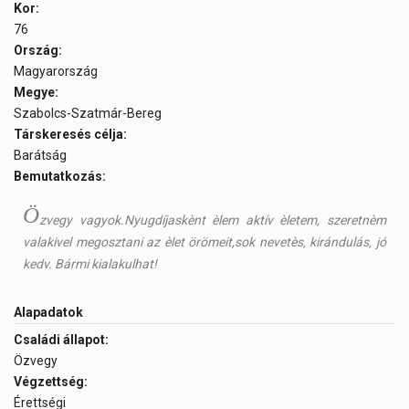
Kor:
76
Ország:
Magyarország
Megye:
Szabolcs-Szatmár-Bereg
Társkeresés célja:
Barátság
Bemutatkozás:
Ö
zvegy vagyok.Nyugdíjaskènt èlem aktív èletem, szeretnèm
valakivel megosztani az èlet örömeit,sok nevetès, kirándulás, jó
kedv. Bármi kialakulhat!
Alapadatok
Családi állapot:
Özvegy
Végzettség:
Érettségi