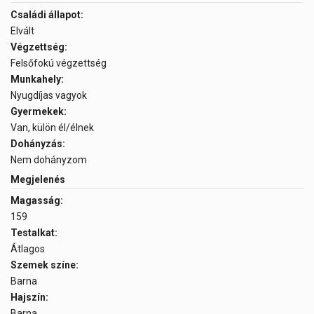
Családi állapot:
Elvált
Végzettség:
Felsőfokú végzettség
Munkahely:
Nyugdíjas vagyok
Gyermekek:
Van, külön él/élnek
Dohányzás:
Nem dohányzom
Megjelenés
Magasság:
159
Testalkat:
Átlagos
Szemek színe:
Barna
Hajszín:
Barna