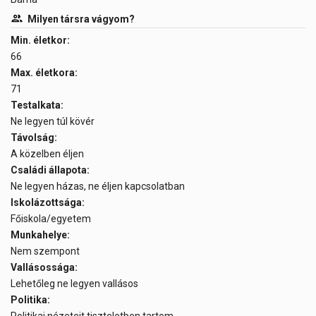
Milyen társra vágyom?
Min. életkor:
66
Max. életkora:
71
Testalkata:
Ne legyen túl kövér
Távolság:
A közelben éljen
Családi állapota:
Ne legyen házas, ne éljen kapcsolatban
Iskolázottsága:
Főiskola/egyetem
Munkahelye:
Nem szempont
Vallásossága:
Lehetőleg ne legyen vallásos
Politika: