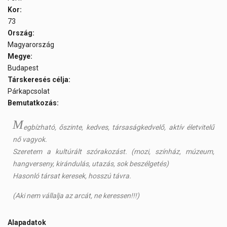
Kor:
73
Ország:
Magyarország
Megye:
Budapest
Társkeresés célja:
Párkapcsolat
Bemutatkozás:
M
egbízható, őszinte, kedves, társaságkedvelő, aktív életvitelű
nő vagyok.
Szeretem a kultúrált szórakozást. (mozi, színház, múzeum,
hangverseny, kirándulás, utazás, sok beszélgetés)
Hasonló társat keresek, hosszú távra.
(Aki nem vállalja az arcát, ne keressen!!!)
Alapadatok