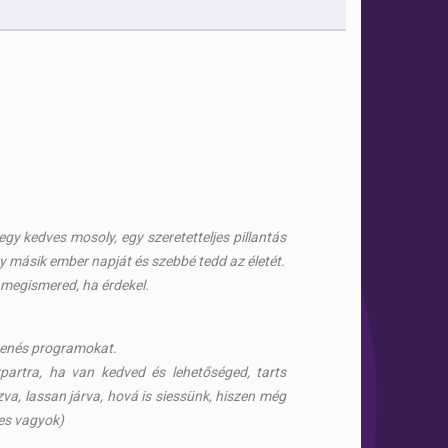
egy kedves mosoly, egy szeretetteljes pillantás
y másik ember napját és szebbé tedd az életét.
t megismered, ha érdekel.
 zenés programokat.
rpartra, ha van kedved és lehetőséged, tarts
va, lassan járva, hová is siessünk, hiszen még
ves vagyok)