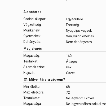
Alapadatok
Családi állapot:
Egyedülálló
Végzettség:
Érettségi
Munkahely:
Nyugdíjas vagyok
Gyermekek:
Van, külön él/élnek
Dohányzás:
Nem dohányzom
Megjelenés
Magasság:
160
Testalkat:
Átlagos
Szemek színe:
Kék
Hajszín:
Őszes
Milyen társra vágyom?
Min. életkor:
68
Max. életkora:
72
Testalkata:
Ne legyen túl kövér
Magassága:
Ne legyen nálam sokkal 