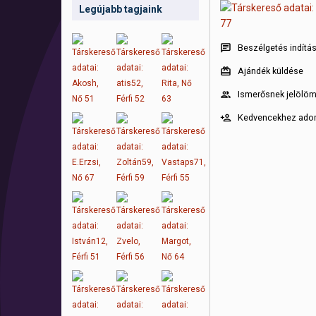
Legújabb tagjaink
Beszélgetés indítá
Ajándék küldése
Ismerősnek jelölö
Kedvencekhez ad