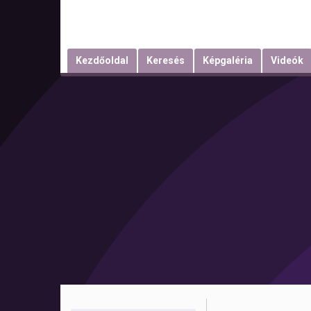
Kezdőoldal
Keresés
Képgaléria
Videók