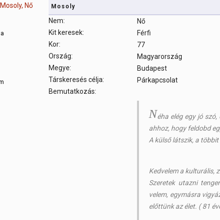
Mosoly
Nem:
Nő
Kit keresek:
Férfi
sa
Kor:
77
Ország:
Magyarország
m
Megye:
Budapest
Társkeresés célja:
Párkapcsolat
om
Bemutatkozás:
N
éha elég egy jó szó, 
ahhoz, hogy feldobd eg
A külső látszik, a többi
Kedvelem a kulturális,
Szeretek utazni tenge
velem, egymásra vigyáz
előttünk az élet. ( 81 é