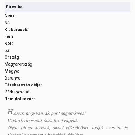
Pircsibe
Nem:
Nő
Kit keresek:
Férfi
Kor:
63
Ország:
Magyarország
Megye:
Baranya
Társkeresés célja:
Párkapcsolat
Bemutatkozás:
H
iszem, hogy van, aki pont engem keres!
Vidám természetű, őszinte nő vagyok.
Olyan társat keresek, akivel kölcsönösen tudjuk szeretni és