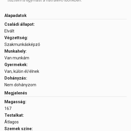
tisztelni is egymást a hátralévő időnkben.
Alapadatok
Családi állapot:
Elvált
Végzettség:
Szakmunkásképző
Munkahely:
Van munkám
Gyermekek:
Van, külön él/élnek
Dohányzás:
Nem dohányzom
Megjelenés
Magasság:
167
Testalkat:
Átlagos
Szemek színe: