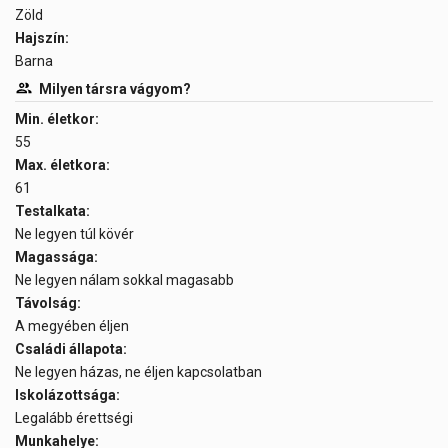
Zöld
Hajszín:
Barna
Milyen társra vágyom?
Min. életkor:
55
Max. életkora:
61
Testalkata:
Ne legyen túl kövér
Magassága:
Ne legyen nálam sokkal magasabb
Távolság:
A megyében éljen
Családi állapota:
Ne legyen házas, ne éljen kapcsolatban
Iskolázottsága:
Legalább érettségi
Munkahelye: