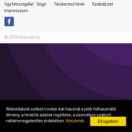
Ügyfélszolgálat
Súgó
Társkereső hírek
Szabályzat
Impresszum
© 2023 kezcsok.hu
Weboldalunk sütiket/cookie-kat használ a jobb felhasználói
élmény, a hirdetői adatok rögzítése, a személyre szabott
reklámmegjelenítés érdekében.
Részletek...
Elfogadom