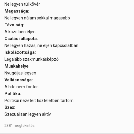
Ne legyen túl kövér
Magassága:
Ne legyen nálam sokkal magasabb
Távolság:
A közelben éljen
Családi állapota:
Ne legyen házas, ne éljen kapcsolatban
Iskolázottsága:
Legalább szakmunkásképző
Munkahelye:
Nyugdíjas legyen
Vallásossága:
A hite nem fontos
Politika:
Politikai nézeteit tiszteletben tartom
Szex:
Szexuálisan legyen aktív
2381 megtekintés