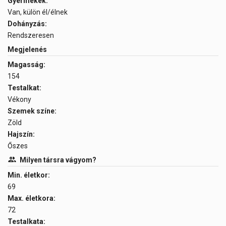
Gyermekek:
Van, külön él/élnek
Dohányzás:
Rendszeresen
Megjelenés
Magasság:
154
Testalkat:
Vékony
Szemek színe:
Zöld
Hajszín:
Őszes
Milyen társra vágyom?
Min. életkor:
69
Max. életkora:
72
Testalkata: