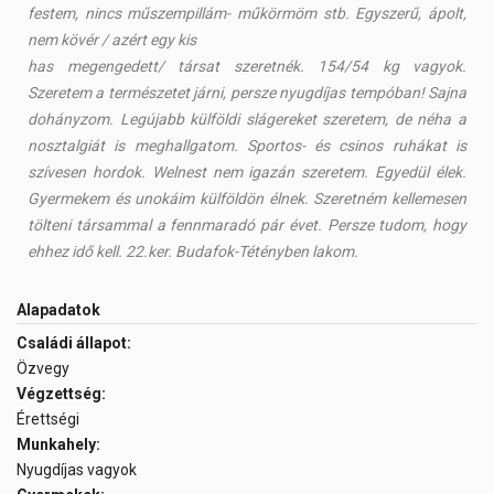
festem, nincs műszempillám- műkörmöm stb. Egyszerű, ápolt,
nem kövér / azért egy kis
has megengedett/ társat szeretnék. 154/54 kg vagyok.
Szeretem a természetet járni, persze nyugdíjas tempóban! Sajna
dohányzom. Legújabb külföldi slágereket szeretem, de néha a
nosztalgiát is meghallgatom. Sportos- és csinos ruhákat is
szívesen hordok. Welnest nem igazán szeretem. Egyedül élek.
Gyermekem és unokáim külföldön élnek. Szeretném kellemesen
tölteni társammal a fennmaradó pár évet. Persze tudom, hogy
ehhez idő kell. 22.ker. Budafok-Tétényben lakom.
Alapadatok
Családi állapot:
Özvegy
Végzettség:
Érettségi
Munkahely:
Nyugdíjas vagyok