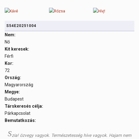
S54E20251004
Nem:
Nő
Kit keresek:
Férfi
Kor:
72
Ország:
Magyarország
Megye:
Budapest
Társkeresés célja:
Párkapcsolat
Bemutatkozás:
S
zia! özvegy vagyok. Természetesség híve vagyok. Hajam nem