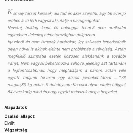
K
omoly társat keresek, aki tud és akar szeretni. Egy 56 éves,jó
eröben levö férfi vagyok aki utálja a hazugságokat.
Nevetni, boldog lenni, és boldoggá tenni.S nem uralkodni
egymáson.Jelenleg németországban dolgozom.
Igazából én nem ismerek határokat, így szívesen ismerkednék
olyan növel is akinek eleinte nem problémás a távolság. Aztán
megfelelő szimpátia esetén közösen alakítanánk a további
irányt. Nem vagyok bebetonozva sehova, jelenleg azt tartanám
a legfontosabbnak, hogy megtaláljam a párom, aztán vele
együtt tudjunk tervezni egy közös jövönket.Társat......173
magas,80 kg nehéz.S dohányzom.Keresek olyan vitális hölgyet
54 éves korig mind én,hogy együtt másszuk meg a hegyeket.
Alapadatok
Családi állapot:
Elvált
Végzettség: