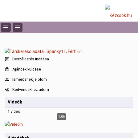
Beszélgetés indítása
Ajándék küldése
Ismerősnek jelölöm
Kedvencekhez adom
Videók
1 videó
1:06
Videóm