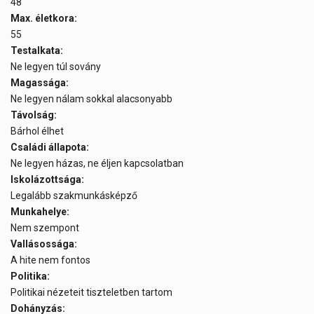
48
Max. életkora:
55
Testalkata:
Ne legyen túl sovány
Magassága:
Ne legyen nálam sokkal alacsonyabb
Távolság:
Bárhol élhet
Családi állapota:
Ne legyen házas, ne éljen kapcsolatban
Iskolázottsága:
Legalább szakmunkásképző
Munkahelye:
Nem szempont
Vallásossága:
A hite nem fontos
Politika:
Politikai nézeteit tiszteletben tartom
Dohányzás: