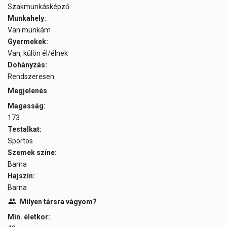
Szakmunkásképző
Munkahely:
Van munkám
Gyermekek:
Van, külön él/élnek
Dohányzás:
Rendszeresen
Megjelenés
Magasság:
173
Testalkat:
Sportos
Szemek színe:
Barna
Hajszín:
Barna
Milyen társra vágyom?
Min. életkor: