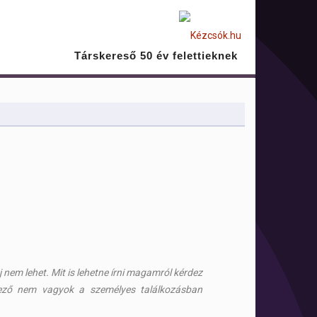
Társkereső 50 év felettieknek
nem lehet. Mit is lehetne írni magamról kérdez
ező nem vagyok a személyes találkozásban