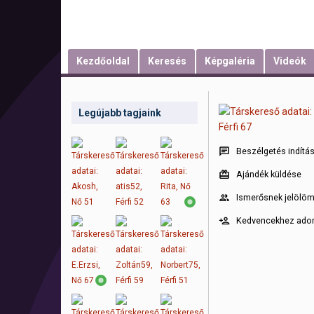
Kezdőoldal
Keresés
Képgaléria
Videók
Legújabb tagjaink
Beszélgetés indítá
Ajándék küldése
Ismerősnek jelölö
Kedvencekhez ad