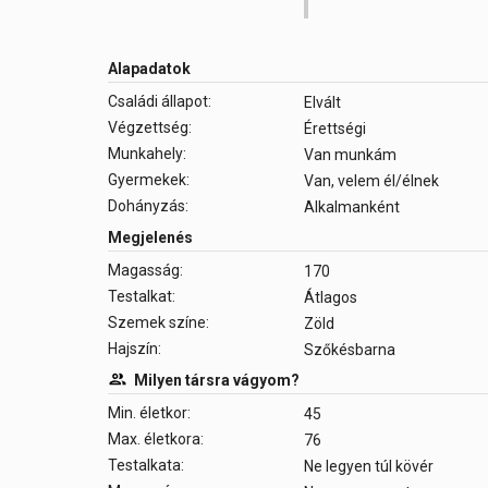
Alapadatok
Családi állapot:
Elvált
Végzettség:
Érettségi
Munkahely:
Van munkám
Gyermekek:
Van, velem él/élnek
Dohányzás:
Alkalmanként
Megjelenés
Magasság:
170
Testalkat:
Átlagos
Szemek színe:
Zöld
Hajszín:
Szőkésbarna
Milyen társra vágyom?
Min. életkor:
45
Max. életkora:
76
Testalkata:
Ne legyen túl kövér