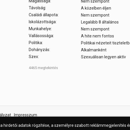
Magassága:
Nem szempont
Távolság:
A közelben éljen
Családi állapota:
Nem szempont
Iskolázottsága:
Legalább 8 általános
Munkahelye:
Nem szempont
Vallásossága:
A hite nem fontos
Politika:
Politikai nézeteit tisztele
Dohányzás:
Alkalmanként
Szex:
Szexuálisan legyen aktív
4465 megtekintés
ályzat
Impresszum
 a hirdetői adatok rögzítése, a személyre szabott reklámmegjelenítés 