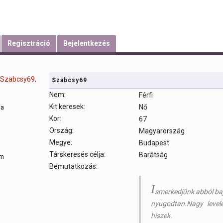
Regisztráció
Bejelentkezés
Szabcsy69
Nem:
Férfi
Kit keresek:
Nő
sa
Kor:
67
Ország:
Magyarország
m
Megye:
Budapest
Társkeresés célja:
Barátság
om
Bemutatkozás:
I
smerkedjünk abból baj 
nyugodtan.Nagy level
hiszek.