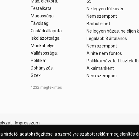
Max. életkora:
65
Testalkata:
Ne legyen túl kövér
Magassága:
Nem szempont
Távolság:
Bárhol élhet
Családi állapota:
Ne legyen házas, ne éljen
Iskolázottsága:
Legalább 8 általános
Munkahelye:
Nem szempont
Vallásossága:
A hite nem fontos
Politika:
Politikai nézeteit tisztele
Dohányzás:
Alkalmanként
Szex:
Nem szempont
1232 megtekintés
ályzat
Impresszum
 a hirdetői adatok rögzítése, a személyre szabott reklámmegjelenítés 