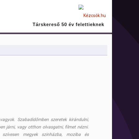
Társkereső 50 év felettieknek
 vagyok. Szabadidőmben szeretek kirándulni,
n járni, vagy otthon olvasgatni, filmet nézni.
szívesen megyek szinházba, moziba és