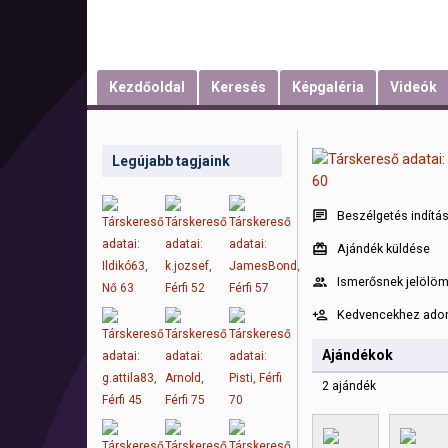
Kezdőoldal
Keresés
Képgaléria
Videók
Legújabb tagjaink
Beszélgetés indítá
Ajándék küldése
Ismerősnek jelölö
Kedvencekhez ad
Ajándékok
2 ajándék