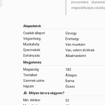
koncertekre. Szeretn
megtalálhatjuk a boldo
Alapadatok
Családi állapot:
Özvegy
Végzettség:
Érettségi
Munkahely:
Van munkám
Gyermekek:
Van, velem él/élnek
Dohányzás:
Alkalmanként
Megjelenés
Magasság:
183
Testalkat:
Átlagos
Szemek színe:
Barna
Hajszín:
Őszes
Milyen társra vágyom?
Min. életkor:
52