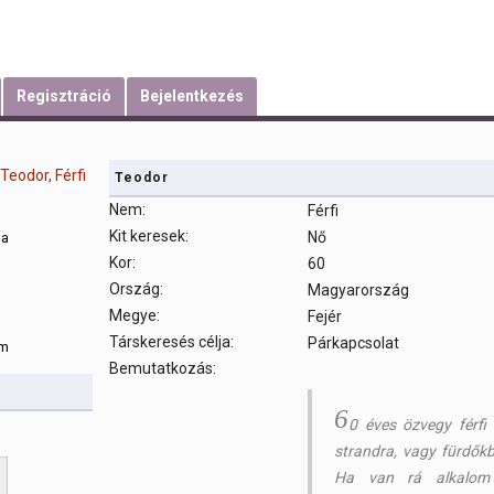
Regisztráció
Bejelentkezés
Teodor
Nem:
Férfi
Kit keresek:
Nő
sa
Kor:
60
Ország:
Magyarország
m
Megye:
Fejér
Társkeresés célja:
Párkapcsolat
om
Bemutatkozás:
6
0 éves özvegy férfi
strandra, vagy fürdőkbe
Ha van rá alkalom 