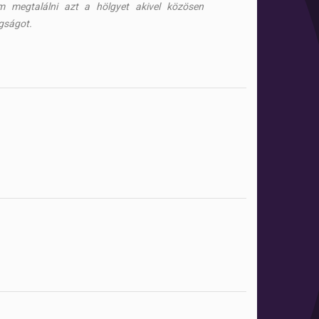
ém megtalálni azt a hölgyet akivel közösen
gságot.