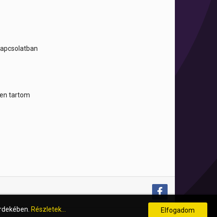
 kapcsolatban
tben tartom
érdekében.
Részletek...
Elfogadom