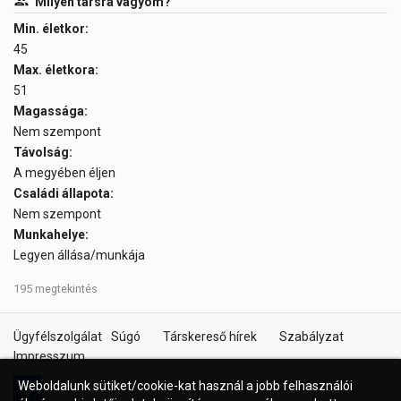
Milyen társra vágyom?
Min. életkor:
45
Max. életkora:
51
Magassága:
Nem szempont
Távolság:
A megyében éljen
Családi állapota:
Nem szempont
Munkahelye:
Legyen állása/munkája
195 megtekintés
Ügyfélszolgálat
Súgó
Társkereső hírek
Szabályzat
Impresszum
Weboldalunk sütiket/cookie-kat használ a jobb felhasználói