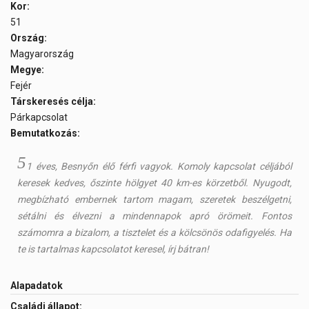
Kor:
51
Ország:
Magyarország
Megye:
Fejér
Társkeresés célja:
Párkapcsolat
Bemutatkozás:
5
1 éves, Besnyőn élő férfi vagyok. Komoly kapcsolat céljából
keresek kedves, őszinte hölgyet 40 km-es körzetből. Nyugodt,
megbízható embernek tartom magam, szeretek beszélgetni,
sétálni és élvezni a mindennapok apró örömeit. Fontos
számomra a bizalom, a tisztelet és a kölcsönös odafigyelés. Ha
te is tartalmas kapcsolatot keresel, írj bátran!
Alapadatok
Családi állapot: