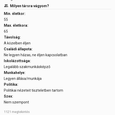
Milyen társra vágyom?
Min. életkor:
55
Max. életkora:
65
Távolság:
A közelben éljen
Családi állapota:
Ne legyen házas, ne éljen kapcsolatban
Iskolázottsága:
Legalább szakmunkásképző
Munkahelye:
Legyen állása/munkája
Politika:
Politikai nézeteit tiszteletben tartom
Szex:
Nem szempont
1121 megtekintés