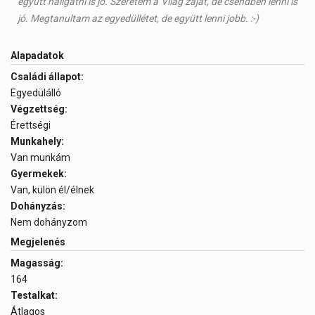
együtt hallgatni is jó. Szeretem a Világ zaját, de csendben lenni is
jó. Megtanultam az egyedüllétet, de együtt lenni jobb. :-)
Alapadatok
Családi állapot:
Egyedülálló
Végzettség:
Érettségi
Munkahely:
Van munkám
Gyermekek:
Van, külön él/élnek
Dohányzás:
Nem dohányzom
Megjelenés
Magasság:
164
Testalkat:
Átlagos