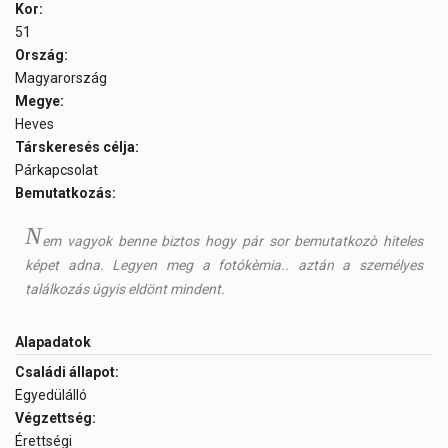
Kor:
51
Ország:
Magyarország
Megye:
Heves
Társkeresés célja:
Párkapcsolat
Bemutatkozás:
N
em vagyok benne biztos hogy pár sor bemutatkozò hiteles
képet adna. Legyen meg a fotókèmia.. aztán a személyes
találkozás úgyis eldönt mindent.
Alapadatok
Családi állapot:
Egyedülálló
Végzettség:
Érettségi