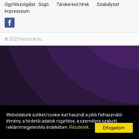
Ügyfélszolgálat
Súgó
Társkereső hírek
Szabályzat
Impresszum
© 2023 kezcsok.hu
Weboldalunk sütiket/cookie-kat használ a jobb felhasználói
élmény, a hirdetői adatok rögzítése, a személyre szabott
reklámmegjelenítés érdekében.
Részletek...
Elfogadom