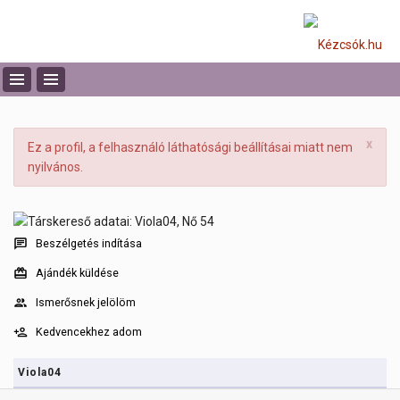
x
Ez a profil, a felhasználó láthatósági beállításai miatt nem
nyilvános.
Beszélgetés indítása
Ajándék küldése
Ismerősnek jelölöm
Kedvencekhez adom
Viola04