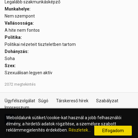
Legalább szakmunkásképző
Munkahelye:
Nem szempont
Vallásossága:
A hite nem fontos
Politika:
Politikai nézeteit tiszteletben tartom
Dohányzás:
Soha
Szex:
Szexuálisan legyen aktív
2072 megtekintés
Ügyfélszolgálat
Súgó
Társkereső hírek
Szabályzat
Impresszum
Weboldalunk sütiket/cookie-kat használ a jobb felhasználói
élmény, a hirdetői adatok rögzítése, a személyre szabott
reklámmegjelenítés érdekében.
Részletek...
Elfogadom
© 2023 kezcsok.hu