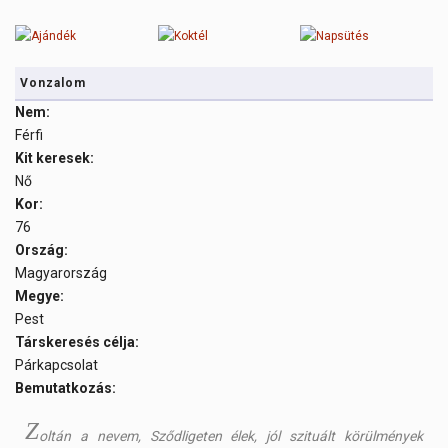
Vonzalom
Nem:
Férfi
Kit keresek:
Nő
Kor:
76
Ország:
Magyarország
Megye:
Pest
Társkeresés célja:
Párkapcsolat
Bemutatkozás:
Z
oltán a nevem, Sződligeten élek, jól szituált körülmények