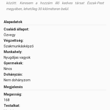
között. Keresem a hozzám illő kedves társat Észak-Pest
megyében, lehetőleg 30 kilóméteren belül.
Alapadatok
Családi állapot:
Özvegy
Végzettség:
Szakmunkásképző
Munkahely:
Nyugdíjas vagyok
Gyermekek:
Nincs
Dohányzás:
Nem dohányzom
Megjelenés
Magasság:
168
Testalkat: