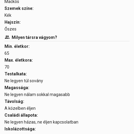
Mackós
Szemek színe:
Kék
Hajszín:
Őszes
Milyen társra vágyom?
Min. életkor:
65
Max. életkora:
70
Testalkata:
Ne legyen túl sovány
Magassága:
Ne legyen nálam sokkal magasabb
Távolság:
A közelben éljen
Családi állapota:
Ne legyen házas, ne éljen kapcsolatban
Iskolázottsága: