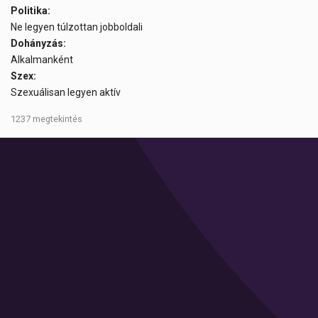
Politika:
Ne legyen túlzottan jobboldali
Dohányzás:
Alkalmanként
Szex:
Szexuálisan legyen aktív
1237 megtekintés