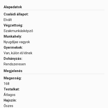
Alapadatok
Családi állapot:
Elvált
Végzettség:
Szakmunkásképző
Munkahely:
Nyugdíjas vagyok
Gyermekek:
Van, külön él/élnek
Dohányzás:
Rendszeresen
Megjelenés
Magasság:
168
Testalkat:
Átlagos
Hajszín:
Őszes