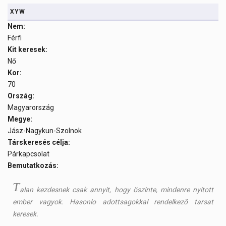
XYW
Nem:
Férfi
Kit keresek:
Nő
Kor:
70
Ország:
Magyarország
Megye:
Jász-Nagykun-Szolnok
Társkeresés célja:
Párkapcsolat
Bemutatkozás:
T
alan kezdesnek csak annyit, hogy öszinte, mindenre nyitott
ember vagyok. Hasonlo adottsagokkal rendelkezö tarsat
keresek.