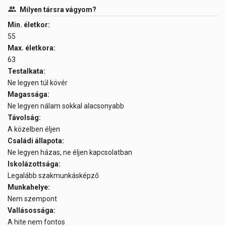
Milyen társra vágyom?
Min. életkor:
55
Max. életkora:
63
Testalkata:
Ne legyen túl kövér
Magassága:
Ne legyen nálam sokkal alacsonyabb
Távolság:
A közelben éljen
Családi állapota:
Ne legyen házas, ne éljen kapcsolatban
Iskolázottsága:
Legalább szakmunkásképző
Munkahelye:
Nem szempont
Vallásossága:
A hite nem fontos