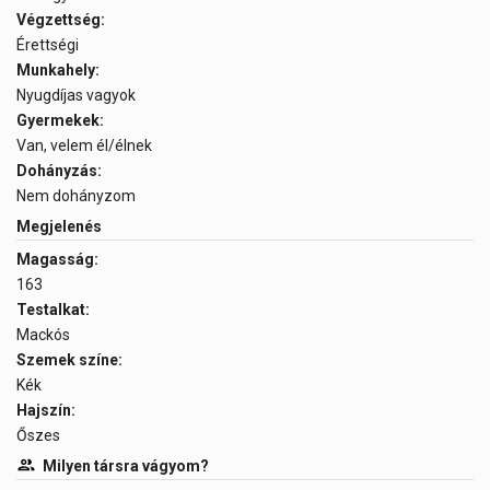
Végzettség:
Érettségi
Munkahely:
Nyugdíjas vagyok
Gyermekek:
Van, velem él/élnek
Dohányzás:
Nem dohányzom
Megjelenés
Magasság:
163
Testalkat:
Mackós
Szemek színe:
Kék
Hajszín:
Őszes
Milyen társra vágyom?