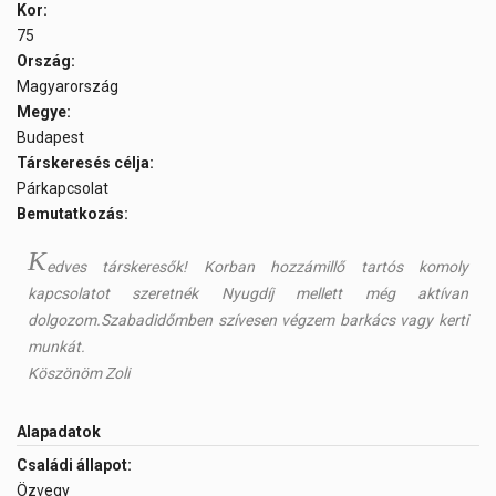
Kor:
75
Ország:
Magyarország
Megye:
Budapest
Társkeresés célja:
Párkapcsolat
Bemutatkozás:
K
edves társkeresők! Korban hozzámillő tartós komoly
kapcsolatot szeretnék Nyugdíj mellett még aktívan
dolgozom.Szabadidőmben szívesen végzem barkács vagy kerti
munkát.
Köszönöm Zoli
Alapadatok
Családi állapot:
Özvegy