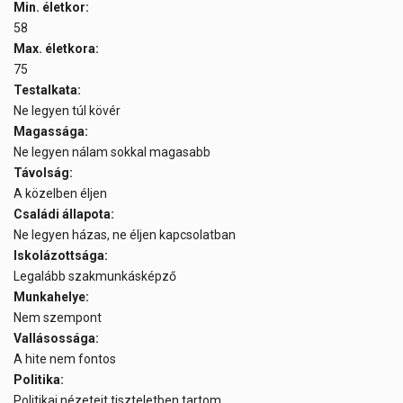
Min. életkor:
58
Max. életkora:
75
Testalkata:
Ne legyen túl kövér
Magassága:
Ne legyen nálam sokkal magasabb
Távolság:
A közelben éljen
Családi állapota:
Ne legyen házas, ne éljen kapcsolatban
Iskolázottsága:
Legalább szakmunkásképző
Munkahelye:
Nem szempont
Vallásossága:
A hite nem fontos
Politika:
Politikai nézeteit tiszteletben tartom