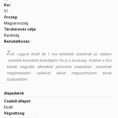
Kor:
51
Ország:
Magyarország
Társkeresés célja:
Barátság
Bemutatkozás:
Z
oli .vagyok elvált kb 1 eve ismerkidi szeretnék az oldalon
.szeretek kirandulni beszélgetni ha jo a tarsasag .hobbim a foci
kisseb nagyobb sikerekkel jatszomis csapatban .szeretnék
megismerjedni valakivel akivel megoszthatom kevés
szabadidőm.
Alapadatok
Családi állapot:
Elvált
Végzettség: