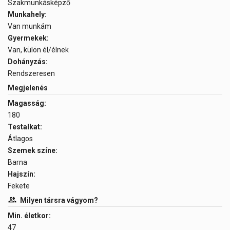
Szakmunkásképző
Munkahely:
Van munkám
Gyermekek:
Van, külön él/élnek
Dohányzás:
Rendszeresen
Megjelenés
Magasság:
180
Testalkat:
Átlagos
Szemek színe:
Barna
Hajszín:
Fekete
Milyen társra vágyom?
Min. életkor:
47