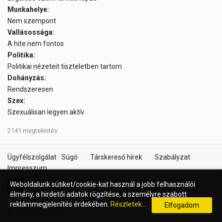
Munkahelye:
Nem szempont
Vallásossága:
A hite nem fontos
Politika:
Politikai nézeteit tiszteletben tartom
Dohányzás:
Rendszeresen
Szex:
Szexuálisan legyen aktív
2141 megtekintés
Ügyfélszolgálat
Súgó
Társkereső hírek
Szabályzat
Impresszum
Weboldalunk sütiket/cookie-kat használ a jobb felhasználói
élmény, a hirdetői adatok rögzítése, a személyre szabott
reklámmegjelenítés érdekében.
Részletek...
Elfogadom
© 2023 kezcsok.hu