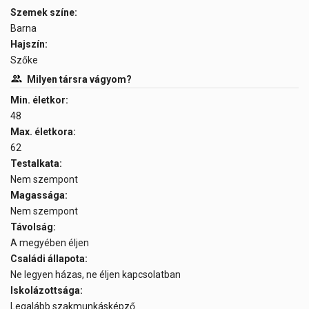
Szemek színe:
Barna
Hajszín:
Szőke
Milyen társra vágyom?
Min. életkor:
48
Max. életkora:
62
Testalkata:
Nem szempont
Magassága:
Nem szempont
Távolság:
A megyében éljen
Családi állapota:
Ne legyen házas, ne éljen kapcsolatban
Iskolázottsága:
Legalább szakmunkásképző