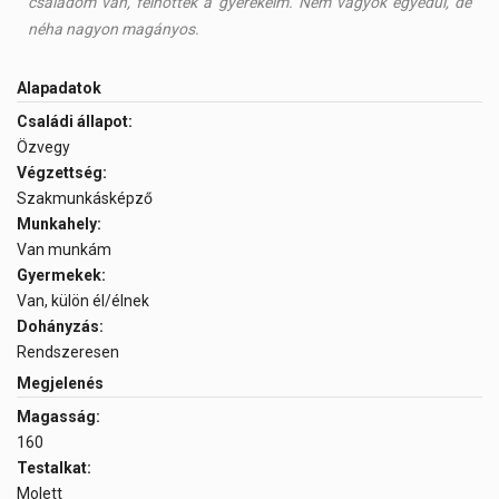
családom van, felnőttek a gyerekeim. Nem vagyok egyedül, de
néha nagyon magányos.
Alapadatok
Családi állapot:
Özvegy
Végzettség:
Szakmunkásképző
Munkahely:
Van munkám
Gyermekek:
Van, külön él/élnek
Dohányzás:
Rendszeresen
Megjelenés
Magasság:
160
Testalkat:
Molett