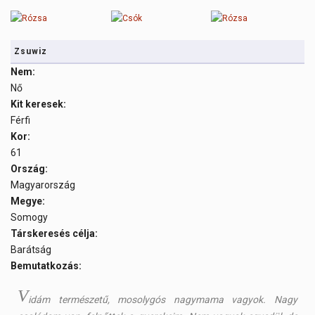
Zsuwiz
Nem:
Nő
Kit keresek:
Férfi
Kor:
61
Ország:
Magyarország
Megye:
Somogy
Társkeresés célja:
Barátság
Bemutatkozás:
V
idám természetű, mosolygós nagymama vagyok. Nagy