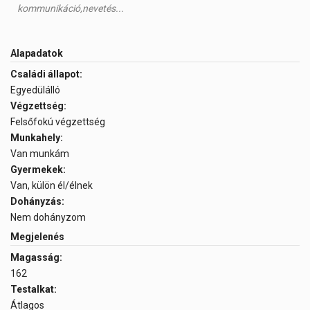
kommunikáció,nevetés...
Alapadatok
Családi állapot:
Egyedülálló
Végzettség:
Felsőfokú végzettség
Munkahely:
Van munkám
Gyermekek:
Van, külön él/élnek
Dohányzás:
Nem dohányzom
Megjelenés
Magasság:
162
Testalkat:
Átlagos