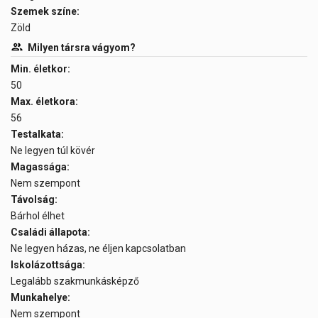
Szemek színe:
Zöld
Milyen társra vágyom?
Min. életkor:
50
Max. életkora:
56
Testalkata:
Ne legyen túl kövér
Magassága:
Nem szempont
Távolság:
Bárhol élhet
Családi állapota:
Ne legyen házas, ne éljen kapcsolatban
Iskolázottsága:
Legalább szakmunkásképző
Munkahelye:
Nem szempont