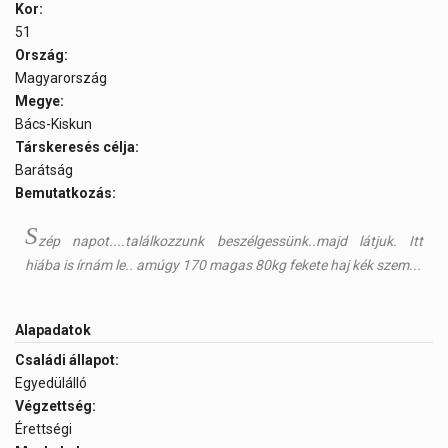
Kor:
51
Ország:
Magyarország
Megye:
Bács-Kiskun
Társkeresés célja:
Barátság
Bemutatkozás:
S
zép napot....találkozzunk beszélgessünk..majd látjuk. Itt
hiába is írnám le.. amúgy 170 magas 80kg fekete haj kék szem...
Alapadatok
Családi állapot:
Egyedülálló
Végzettség:
Érettségi