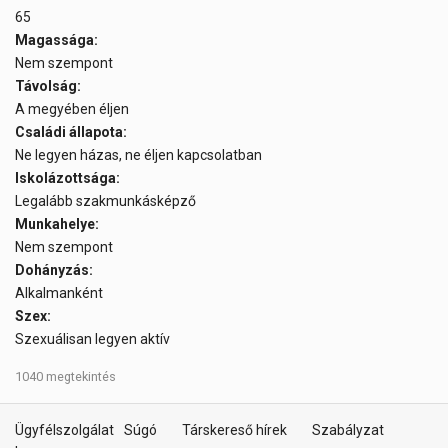
65
Magassága:
Nem szempont
Távolság:
A megyében éljen
Családi állapota:
Ne legyen házas, ne éljen kapcsolatban
Iskolázottsága:
Legalább szakmunkásképző
Munkahelye:
Nem szempont
Dohányzás:
Alkalmanként
Szex:
Szexuálisan legyen aktív
1040 megtekintés
Ügyfélszolgálat
Súgó
Társkereső hírek
Szabályzat