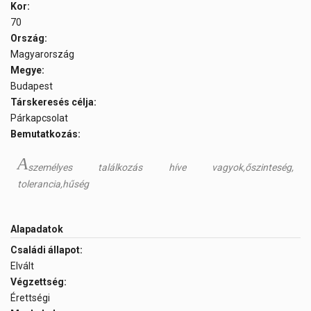
Kor:
70
Ország:
Magyarország
Megye:
Budapest
Társkeresés célja:
Párkapcsolat
Bemutatkozás:
A
személyes találkozás híve vagyok,őszinteség,
tolerancia,hűség
Alapadatok
Családi állapot:
Elvált
Végzettség:
Érettségi