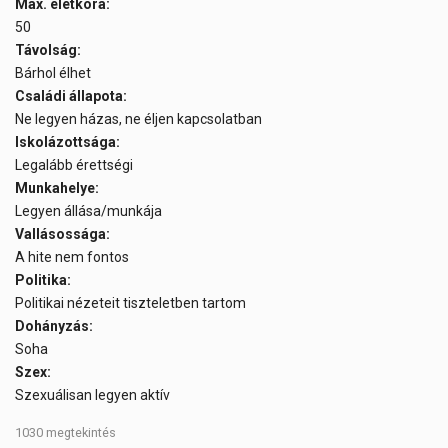
Max. életkora:
50
Távolság:
Bárhol élhet
Családi állapota:
Ne legyen házas, ne éljen kapcsolatban
Iskolázottsága:
Legalább érettségi
Munkahelye:
Legyen állása/munkája
Vallásossága:
A hite nem fontos
Politika:
Politikai nézeteit tiszteletben tartom
Dohányzás:
Soha
Szex:
Szexuálisan legyen aktív
1030 megtekintés