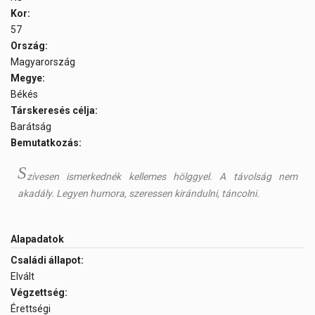
Kor:
57
Ország:
Magyarország
Megye:
Békés
Társkeresés célja:
Barátság
Bemutatkozás:
S
zívesen ismerkednék kellemes hölggyel. A távolság nem
akadály. Legyen humora, szeressen kirándulni, táncolni.
Alapadatok
Családi állapot:
Elvált
Végzettség:
Érettségi