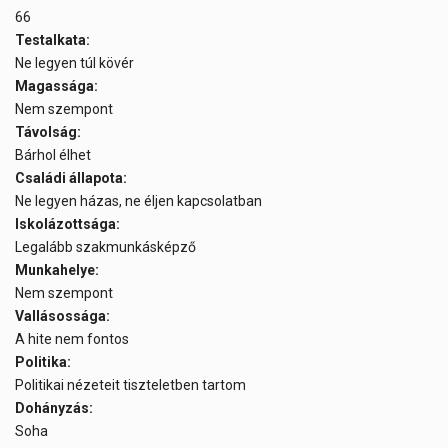
66
Testalkata:
Ne legyen túl kövér
Magassága:
Nem szempont
Távolság:
Bárhol élhet
Családi állapota:
Ne legyen házas, ne éljen kapcsolatban
Iskolázottsága:
Legalább szakmunkásképző
Munkahelye:
Nem szempont
Vallásossága:
A hite nem fontos
Politika:
Politikai nézeteit tiszteletben tartom
Dohányzás:
Soha