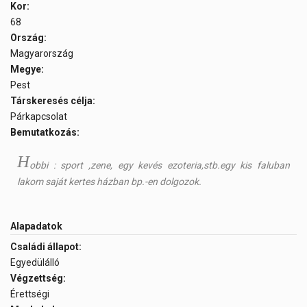
Kor:
68
Ország:
Magyarország
Megye:
Pest
Társkeresés célja:
Párkapcsolat
Bemutatkozás:
h
obbi : sport ,zene, egy kevés ezoteria,stb.egy kis faluban
lakom saját kertes házban bp.-en dolgozok.
Alapadatok
Családi állapot:
Egyedülálló
Végzettség:
Érettségi