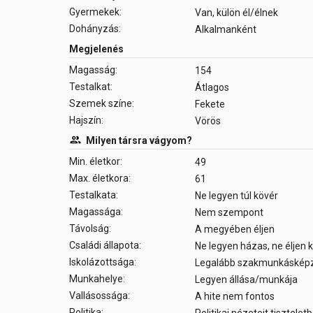
Gyermekek:
Van, külön él/élnek
Dohányzás:
Alkalmanként
Megjelenés
Magasság:
154
Testalkat:
Átlagos
Szemek színe:
Fekete
Hajszín:
Vörös
Milyen társra vágyom?
Min. életkor:
49
Max. életkora:
61
Testalkata:
Ne legyen túl kövér
Magassága:
Nem szempont
Távolság:
A megyében éljen
Családi állapota:
Ne legyen házas, ne éljen
Iskolázottsága:
Legalább szakmunkáskép
Munkahelye:
Legyen állása/munkája
Vallásossága:
A hite nem fontos
Politika: