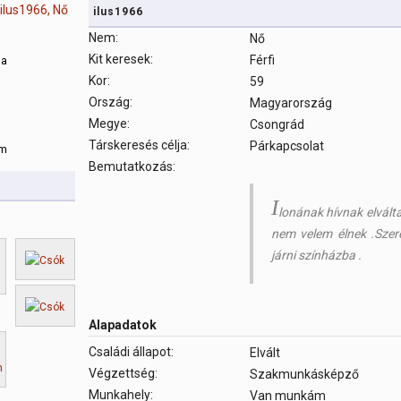
ilus1966
Nem:
Nő
Kit keresek:
Férfi
sa
Kor:
59
Ország:
Magyarország
m
Megye:
Csongrád
Társkeresés célja:
Párkapcsolat
om
Bemutatkozás:
I
lonának hívnak elvál
nem velem élnek .Szere
járni színházba .
Alapadatok
Családi állapot:
Elvált
Végzettség:
Szakmunkásképző
Munkahely:
Van munkám