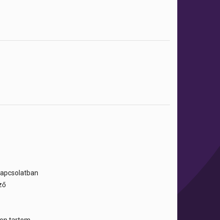
 kapcsolatban
ző