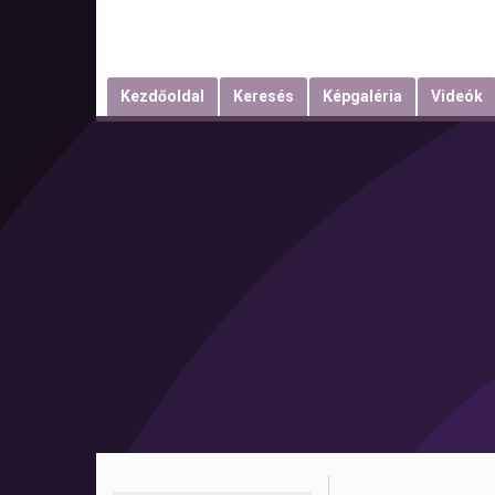
Kezdőoldal
Keresés
Képgaléria
Videók