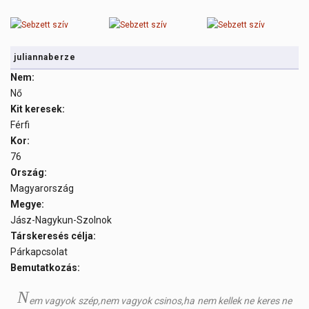
juliannaberze
Nem:
Nő
Kit keresek:
Férfi
Kor:
76
Ország:
Magyarország
Megye:
Jász-Nagykun-Szolnok
Társkeresés célja:
Párkapcsolat
Bemutatkozás:
N
em vagyok szép,nem vagyok csinos,ha nem kellek ne keres ne