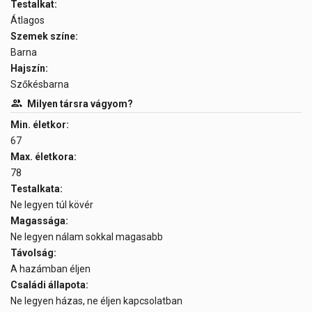
Testalkat:
Átlagos
Szemek színe:
Barna
Hajszín:
Szőkésbarna
Milyen társra vágyom?
Min. életkor:
67
Max. életkora:
78
Testalkata:
Ne legyen túl kövér
Magassága:
Ne legyen nálam sokkal magasabb
Távolság:
A hazámban éljen
Családi állapota:
Ne legyen házas, ne éljen kapcsolatban