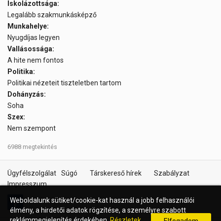
Iskolázottsága:
Legalább szakmunkásképző
Munkahelye:
Nyugdíjas legyen
Vallásossága:
A hite nem fontos
Politika:
Politikai nézeteit tiszteletben tartom
Dohányzás:
Soha
Szex:
Nem szempont
6988 megtekintés
Ügyfélszolgálat
Súgó
Társkereső hírek
Szabályzat
Impresszum
Weboldalunk sütiket/cookie-kat használ a jobb felhasználói
élmény, a hirdetői adatok rögzítése, a személyre szabott
reklámmegjelenítés érdekében.
Részletek...