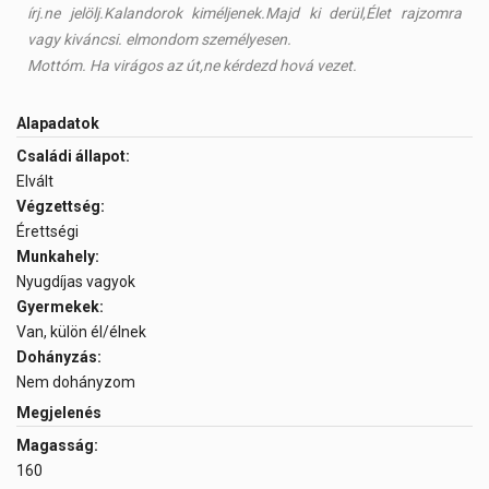
írj.ne jelölj.Kalandorok kiméljenek.Majd ki derül,Élet rajzomra
vagy kiváncsi. elmondom személyesen.
Mottóm. Ha virágos az út,ne kérdezd hová vezet.
Alapadatok
Családi állapot:
Elvált
Végzettség:
Érettségi
Munkahely:
Nyugdíjas vagyok
Gyermekek:
Van, külön él/élnek
Dohányzás:
Nem dohányzom
Megjelenés
Magasság:
160