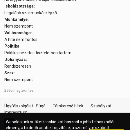
Iskolázottsága:
Legalább szakmunkásképző
Munkahelye:
Nem szempont
Vallásossága:
A hite nem fontos
Politika:
Politikai nézeteit tiszteletben tartom
Dohányzás:
Rendszeresen
Szex:
Nem szempont
2995 megtekintés
Ügyfélszolgálat
Súgó
Társkereső hírek
Szabályzat
Impresszum
Weboldalunk sütiket/cookie-kat használ a jobb felhasználói
élmény, a hirdetői adatok rögzítése, a személyre szabott