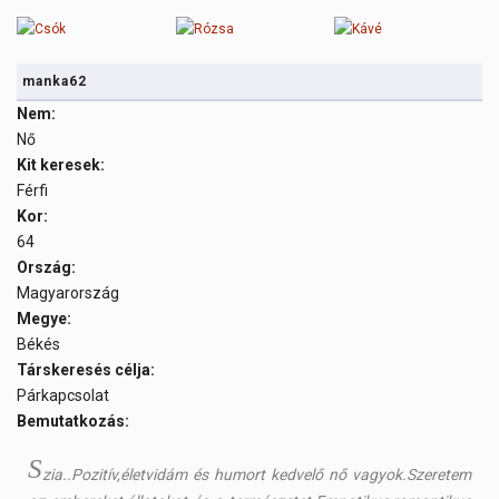
manka62
Nem:
Nő
Kit keresek:
Férfi
Kor:
64
Ország:
Magyarország
Megye:
Békés
Társkeresés célja:
Párkapcsolat
Bemutatkozás:
S
zia..Pozitív,életvidám és humort kedvelő nő vagyok.Szeretem