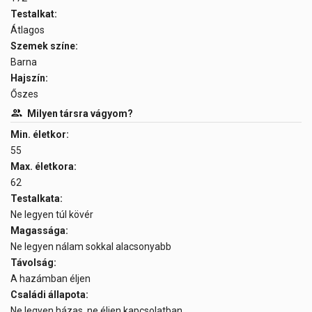
Testalkat:
Átlagos
Szemek színe:
Barna
Hajszín:
Őszes
Milyen társra vágyom?
Min. életkor:
55
Max. életkora:
62
Testalkata:
Ne legyen túl kövér
Magassága:
Ne legyen nálam sokkal alacsonyabb
Távolság:
A hazámban éljen
Családi állapota:
Ne legyen házas, ne éljen kapcsolatban