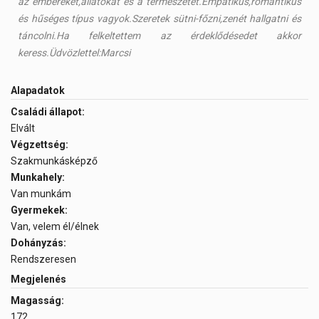
az embereket,állatokat és a természetet.Empatikus,romantikus
és hűséges típus vagyok.Szeretek sütni-főzni,zenét hallgatni és
táncolni.Ha felkeltettem az érdeklődésedet akkor
keress.Üdvözlettel:Marcsi
Alapadatok
Családi állapot:
Elvált
Végzettség:
Szakmunkásképző
Munkahely:
Van munkám
Gyermekek:
Van, velem él/élnek
Dohányzás:
Rendszeresen
Megjelenés
Magasság:
172