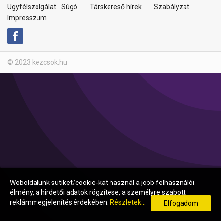
Ügyfélszolgálat
Súgó
Társkereső hírek
Szabályzat
Impresszum
© 2023 kezcsok.hu
Weboldalunk sütiket/cookie-kat használ a jobb felhasználói
élmény, a hirdetői adatok rögzítése, a személyre szabott
reklámmegjelenítés érdekében.
Részletek...
Elfogadom