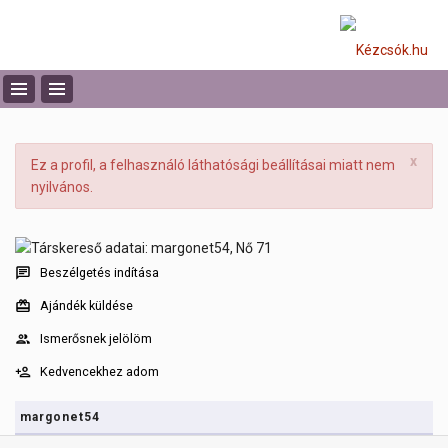
x
Ez a profil, a felhasználó láthatósági beállításai miatt nem
nyilvános.
Beszélgetés indítása
Ajándék küldése
Ismerősnek jelölöm
Kedvencekhez adom
margonet54