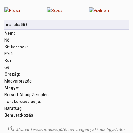
martika563
Nem:
Nő
Kit keresek:
Férfi
Kor:
69
Ország:
Magyarország
Megye:
Borsod-Abaúj-Zemplén
Társkeresés célja:
Barátság
Bemutatkozás:
B
arátomat keresem, akivel jól érzem magam, aki oda figyel rám.