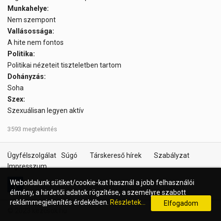
Munkahelye:
Nem szempont
Vallásossága:
A hite nem fontos
Politika:
Politikai nézeteit tiszteletben tartom
Dohányzás:
Soha
Szex:
Szexuálisan legyen aktív
3593 megtekintés
Ügyfélszolgálat
Súgó
Társkereső hírek
Szabályzat
Impresszum
Weboldalunk sütiket/cookie-kat használ a jobb felhasználói
élmény, a hirdetői adatok rögzítése, a személyre szabott
reklámmegjelenítés érdekében.
Részletek...
Elfogadom
© 2023 kezcsok.hu