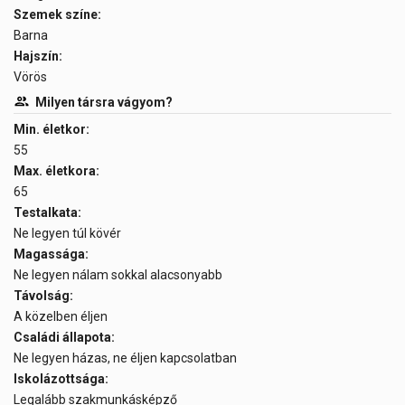
Szemek színe:
Barna
Hajszín:
Vörös
Milyen társra vágyom?
Min. életkor:
55
Max. életkora:
65
Testalkata:
Ne legyen túl kövér
Magassága:
Ne legyen nálam sokkal alacsonyabb
Távolság:
A közelben éljen
Családi állapota:
Ne legyen házas, ne éljen kapcsolatban
Iskolázottsága:
Legalább szakmunkásképző