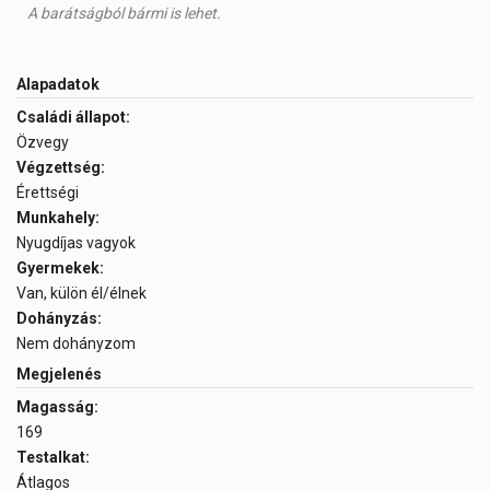
A barátságból bármi is lehet.
Alapadatok
Családi állapot:
Özvegy
Végzettség:
Érettségi
Munkahely:
Nyugdíjas vagyok
Gyermekek:
Van, külön él/élnek
Dohányzás:
Nem dohányzom
Megjelenés
Magasság:
169
Testalkat:
Átlagos