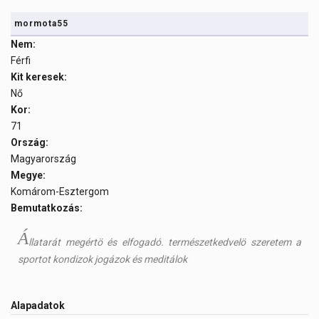
mormota55
Nem:
Férfi
Kit keresek:
Nő
Kor:
71
Ország:
Magyarország
Megye:
Komárom-Esztergom
Bemutatkozás:
Á
llatarát megértö és elfogadó. természetkedvelö szeretem a
sportot kondizok jogázok és meditálok
Alapadatok