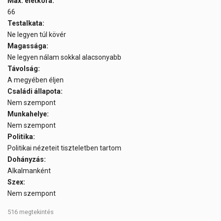
Max. életkora:
66
Testalkata:
Ne legyen túl kövér
Magassága:
Ne legyen nálam sokkal alacsonyabb
Távolság:
A megyében éljen
Családi állapota:
Nem szempont
Munkahelye:
Nem szempont
Politika:
Politikai nézeteit tiszteletben tartom
Dohányzás:
Alkalmanként
Szex:
Nem szempont
516 megtekintés