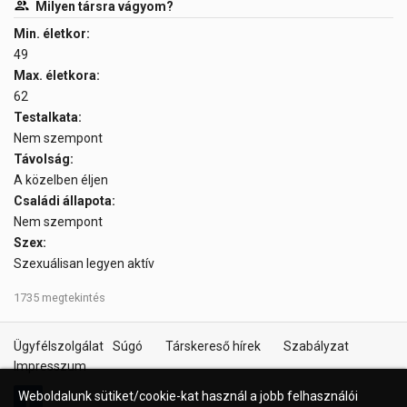
Milyen társra vágyom?
Min. életkor:
49
Max. életkora:
62
Testalkata:
Nem szempont
Távolság:
A közelben éljen
Családi állapota:
Nem szempont
Szex:
Szexuálisan legyen aktív
1735 megtekintés
Ügyfélszolgálat
Súgó
Társkereső hírek
Szabályzat
Impresszum
Weboldalunk sütiket/cookie-kat használ a jobb felhasználói