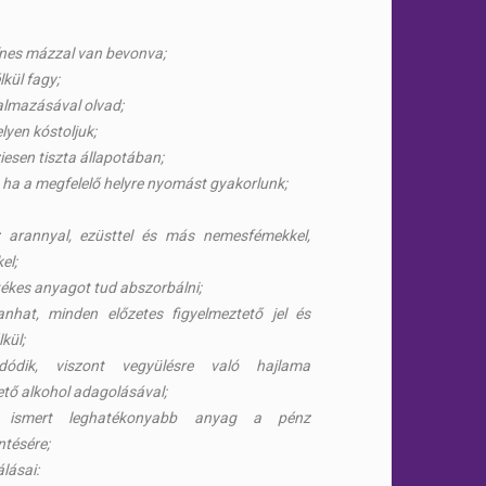
zínes mázzal van bevonva;
lkül fagy;
kalmazásával olvad;
elyen kóstoljuk;
űziesen tiszta állapotában;
, ha a megfelelő helyre nyomást gyakorlunk;
 arannyal, ezüsttel és más nemesfémekkel,
el;
ékes anyagot tud abszorbálni;
nhat, minden előzetes figyelmeztető jel és
kül;
ódik, viszont vegyülésre való hajlama
tő alkohol adagolásával;
 ismert leghatékonyabb anyag a pénz
tésére;
lásai: