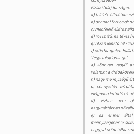
környezetben
Fizikai tulajdonságai:
a) felülete általában s
b) azonnal forr és ok né
c) megfelelő eljárás al
d) rossz ízű, ha téves h
e) ritkán lelhető fel sz
f) erős hangokat hallat
Vegyi tulajdonságai:
a) könnyen vegyül az
valamint a drágakövekk
b) nagy mennyiségű ért
c) könnyedén felrobba
világosan látható ok nél
d). vízben nem old
nagymértékben növelhe
e) az ember által
mennyiségének csökken
Leggyakoribb felhaszná