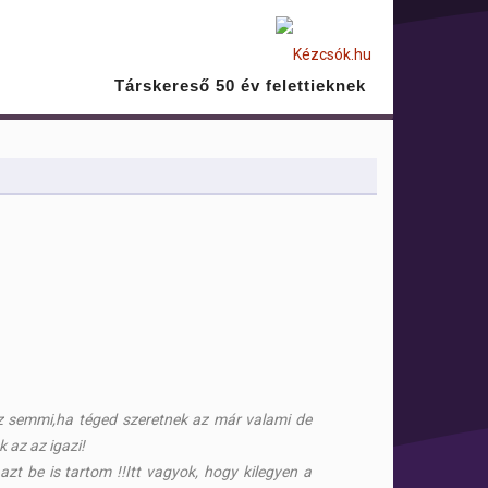
Társkereső 50 év felettieknek
az semmi,ha téged szeretnek az már valami de
 az az igazi!
zt be is tartom !!Itt vagyok, hogy kilegyen a