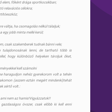
tő elem, főként drága sportkocsikban;
ó relaxációs célokra;
ztítóeszköz;
e váltja, ha csomagolás nélkül tálaljuk;
ha egy jobb minta mellé kerül;
em, csak szakemberek tudnak bánni vele;
ta tulajdonosának lenni, de tartható több is
tellel, hogy különböző helyeken tároljuk őket,
zményekkel kell számolni
ne haragudjon nehéz gyerekorom volt a tehén
lakomon (aszem eztán megért mindenki)tehát
k sértő volt.:
 ami nem az hamis!Vigyázzatok!!
 gazdaságos óvszer, csak előbb ki kell enni