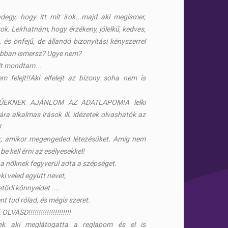
degy, hogy itt mit írok...majd aki megismer,
ok. Leírhatnám, hogy érzékeny, jólelkű, kedves,
és önfejű, de állandó bizonyítási kényszerrel
obban ismersz? Ugye nem?
t mondtam...
 felejt!!Aki elfelejt az bizony soha nem is
ŰEKNEK AJÁNLOM AZ ADATLAPOM!A lelki
 alkalmas írások ill. idézetek olvashatók az
!
k, amikor megengeded létezésüket. Amíg nem
be kell érni az esélyesekkel!
a nőknek fegyverül adta a szépséget.
ki veled együtt nevet,
törli könnyeidet ....
nt tud rólad, és mégis szeret.
ASD!!!!!!!!!!!!!!!!!!!!!
k aki meglátogatta a reglapom és el is