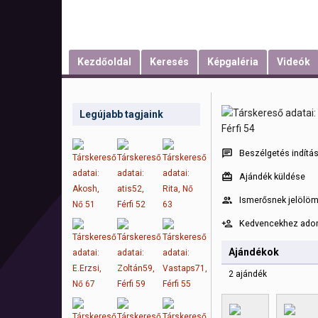
Kezdőoldal
Keresés
Képgaléria
Videók
Legújabb tagjaink
Beszélgetés indítá
Ajándék küldése
Ismerősnek jelölö
Kedvencekhez ad
Ajándékok
2 ajándék