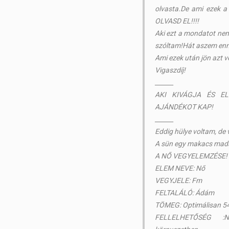
olvasta.De ami ezek
OLVASD EL!!!!
Aki ezt a mondatot nem
szóltam!Hát aszem enn
Ami ezek után jön azt vé
Vigaszdíj!
______
AKI KIVÁGJA ÉS E
AJÁNDÉKOT KAP!
______
Eddig hülye voltam, de 
A sün egy makacs madár
A NŐ VEGYELEMZÉSE!
ELEM NEVE: Nő
VEGYJELE: Fm
FELTALÁLÓ: Ádám
TÖMEG: Optimálisan 54 
FELLELHETŐSÉG :N