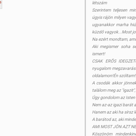
létszám
Szerintem teljesen min
úgyis rájön milyen vagy
ugyanakkor marha hiú, 
küzdő vagyok...Most j
Na ezért mondtam, ami
Aki megismer soha sem
ismert!
CSAK ERŐS IDEGZET
nyugalom megzavarására
oldalamon!Én szóltam!
A csodák akkor jönne
találom meg az "igazit", 
Úgy gondolom az Isten 
Nem az-az igazi barát a
Hanem az aki ha sírsz le
A barátod az, aki minde
AMI MOST JÖN AZT NE OLV
Köszönöm mindenkine