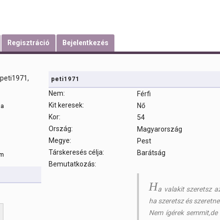
Regisztráció
Bejelentkezés
peti1971
Nem:
Férfi
Kit keresek:
Nő
sa
Kor:
54
Ország:
Magyarország
m
Megye:
Pest
Társkeresés célja:
Barátság
om
Bemutatkozás:
H
a valakit szeretsz 
ha szeretsz és szeretnek
Nem ígérek semmit,de a