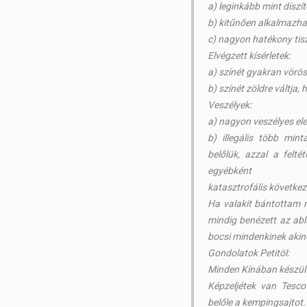
a) leginkább mint díszí
b) kitűnően alkalmazhat
c) nagyon hatékony tis
Elvégzett kísérletek:
a) színét gyakran vörösr
b) színét zöldre váltja, 
Veszélyek:
a) nagyon veszélyes el
b) illegális több min
belőlük, azzal a felté
egyébként
katasztrofális követke
Ha valakit bántottam 
mindig benézett az ab
bocsi mindenkinek akine
Gondolatok Petitöl:
Minden Kínában készül
Képzeljétek van Tesco
belőle a kempingsajtot.