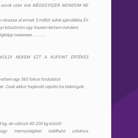
 a sorok után írok MÉGEGYSZER MONDOM NE
 olvassa el annak 5 milliót adok ajándékba.Én
yi köszönöm úgy hiszem leírtam mindent.
gképp neeeeeee............
LKÜLDI NEKEM EZT A KUPONT ÉRTÉKES
vettem egy 360 fokos fordulatot.
. Csak akkor hajlandó repülni ha belerúgok.
kg, de változó 40-200 kg között
agy mennyiségben található urbánus