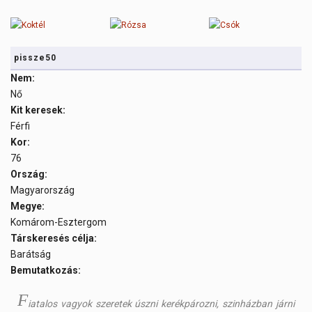
pissze50
Nem:
Nő
Kit keresek:
Férfi
Kor:
76
Ország:
Magyarország
Megye:
Komárom-Esztergom
Társkeresés célja:
Barátság
Bemutatkozás:
F
iatalos vagyok szeretek úszni kerékpározni, szinházban járni