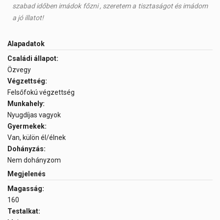
szabad időben imádok főzni , szeretem a tisztaságot és imádom
a jó illatot!
Alapadatok
Családi állapot:
Özvegy
Végzettség:
Felsőfokú végzettség
Munkahely:
Nyugdíjas vagyok
Gyermekek:
Van, külön él/élnek
Dohányzás:
Nem dohányzom
Megjelenés
Magasság:
160
Testalkat: