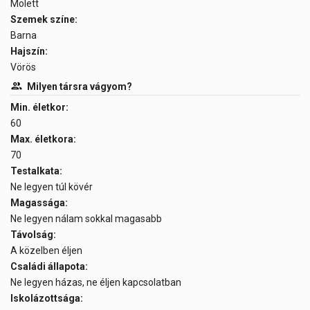
Molett
Szemek színe:
Barna
Hajszín:
Vörös
Milyen társra vágyom?
Min. életkor:
60
Max. életkora:
70
Testalkata:
Ne legyen túl kövér
Magassága:
Ne legyen nálam sokkal magasabb
Távolság:
A közelben éljen
Családi állapota:
Ne legyen házas, ne éljen kapcsolatban
Iskolázottsága: