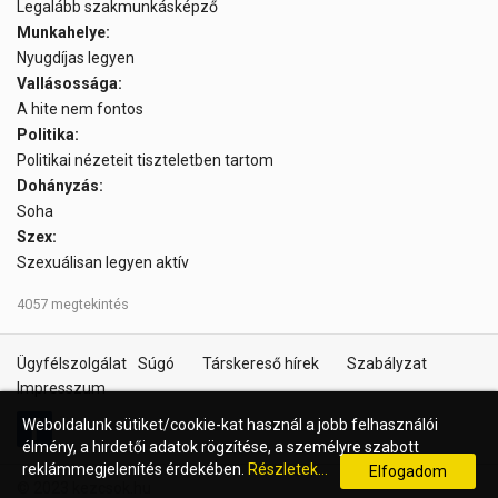
Legalább szakmunkásképző
Munkahelye:
Nyugdíjas legyen
Vallásossága:
A hite nem fontos
Politika:
Politikai nézeteit tiszteletben tartom
Dohányzás:
Soha
Szex:
Szexuálisan legyen aktív
4057 megtekintés
Ügyfélszolgálat
Súgó
Társkereső hírek
Szabályzat
Impresszum
Weboldalunk sütiket/cookie-kat használ a jobb felhasználói
élmény, a hirdetői adatok rögzítése, a személyre szabott
reklámmegjelenítés érdekében.
Részletek...
Elfogadom
© 2023 kezcsok.hu