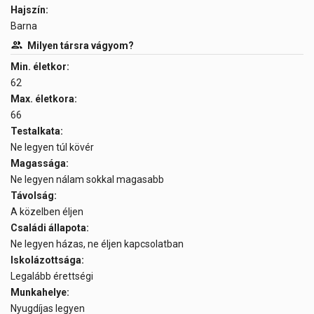
Hajszín:
Barna
Milyen társra vágyom?
Min. életkor:
62
Max. életkora:
66
Testalkata:
Ne legyen túl kövér
Magassága:
Ne legyen nálam sokkal magasabb
Távolság:
A közelben éljen
Családi állapota:
Ne legyen házas, ne éljen kapcsolatban
Iskolázottsága:
Legalább érettségi
Munkahelye:
Nyugdíjas legyen