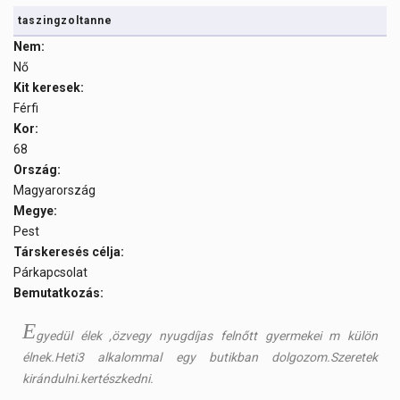
taszingzoltanne
Nem:
Nő
Kit keresek:
Férfi
Kor:
68
Ország:
Magyarország
Megye:
Pest
Társkeresés célja:
Párkapcsolat
Bemutatkozás:
E
gyedül élek ,özvegy nyugdíjas felnőtt gyermekei m külön
élnek.Heti3 alkalommal egy butikban dolgozom.Szeretek
kirándulni.kertészkedni.