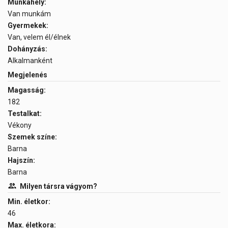
Munkahely:
Van munkám
Gyermekek:
Van, velem él/élnek
Dohányzás:
Alkalmanként
Megjelenés
Magasság:
182
Testalkat:
Vékony
Szemek színe:
Barna
Hajszín:
Barna
Milyen társra vágyom?
Min. életkor:
46
Max. életkora: