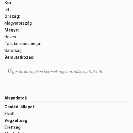
Kor:
54
Ország:
Magyarország
Megye:
Heves
Társkeresés célja:
Barátság
Bemutatkozás:
E
ger és környékén keresek egy normális nyitott nőt....
Alapadatok
Családi állapot:
Elvált
Végzettség:
Érettségi