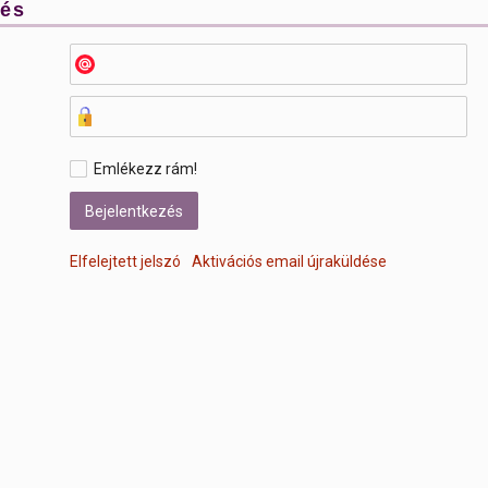
zés
Emlékezz rám!
Elfelejtett jelszó
Aktivációs email újraküldése