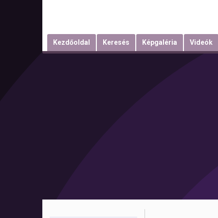
Kezdőoldal
Keresés
Képgaléria
Videók