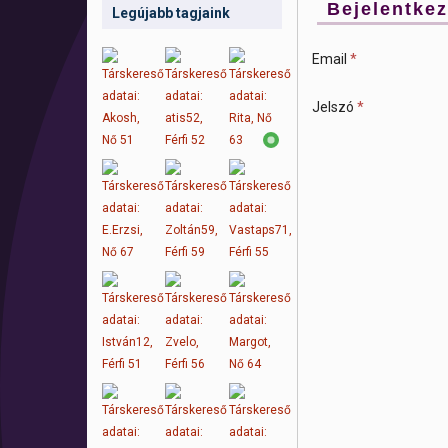
Bejelentke
Legújabb tagjaink
Email
*
Jelszó
*