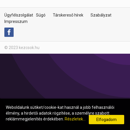
Ügyfélszolgálat
Súgó
Társkereső hírek
Szabályzat
Impresszum
© 2023 kezcsok.hu
Weboldalunk sütiket/cookie-kat használ a jobb felhasználói
élmény, a hirdetői adatok rögzítése, a személyre szabott
reklámmegjelenítés érdekében.
Részletek...
Elfogadom