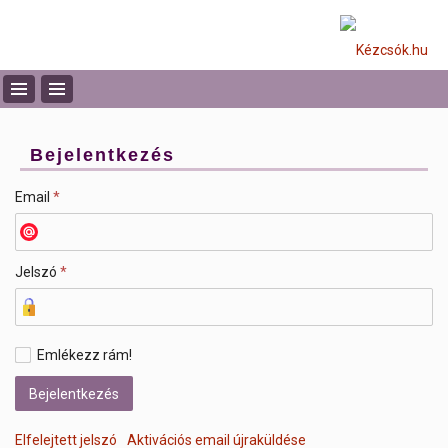
Bejelentkezés
Email
*
Jelszó
*
Emlékezz rám!
Elfelejtett jelszó
Aktivációs email újraküldése