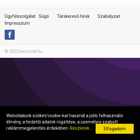
Ügyfélszolgálat
Súgó
Társkereső hírek
Szabályzat
Impresszum
© 2023 kezcsok.hu
Weboldalunk sütiket/cookie-kat használ a jobb felhasználói
élmény, a hirdetői adatok rögzítése, a személyre szabott
reklámmegjelenítés érdekében.
Részletek...
Elfogadom