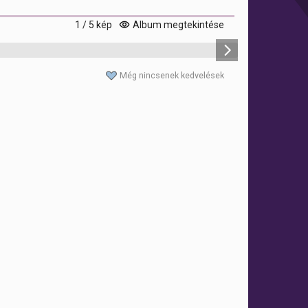
1 / 5 kép
Album megtekintése
Még nincsenek kedvelések