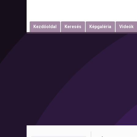
Kezdőoldal
Keresés
Képgaléria
Videók