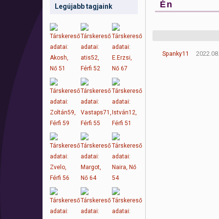
Én
Legújabb tagjaink
Spanky11
2022.08